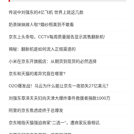
传说中刘强东的4亿飞机 世界上就这几款
奶茶妹妹嫁人啦?婚纱照美到不敢看
京东上头条啦，CCTV每周质量报告显示其售翻新机!
揭秘：翻新机是如何流入正规渠道的
小米在京东开旗舰店：从期货到现货的必然选择
京东和天猫的差异究竟在哪里?
O2O爆发战！马云为什么能让京东一夜损失27亿美元？
刘强东章泽天夫妇向天津大爆炸事件救援者捐款1000万
阿里的京东焦虑症终于总爆发
京东暗指天猫强迫商家“二选一”，遭商家反唇相讥