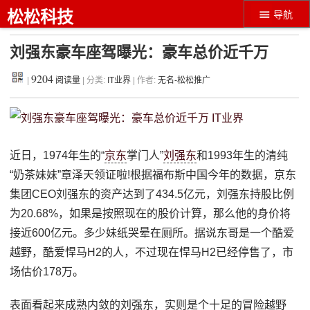
松松科技
导航
刘强东豪车座驾曝光：豪车总价近千万
9204
|
阅读量
| 分类:
IT业界
| 作者:
无名-松松推广
近日，1974年生的“
京东
掌门人”
刘强东
和1993年生的清纯
“奶茶妹妹”章泽天领证啦!根据福布斯中国今年的数据，京东
集团CEO刘强东的资产达到了434.5亿元，刘强东持股比例
为20.68%，如果是按照现在的股价计算，那么他的身价将
接近600亿元。多少妹纸哭晕在厕所。据说东哥是一个酷爱
越野，酷爱悍马H2的人，不过现在悍马H2已经停售了，市
场估价178万。
表面看起来成熟内敛的刘强东，实则是个十足的冒险越野