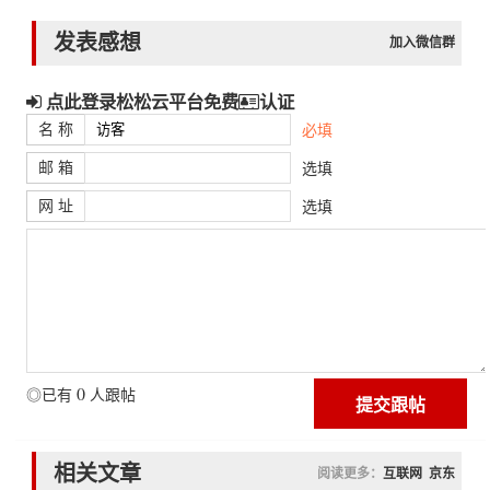
发表感想
加入微信群
点此登录松松云平台免费
认证
名 称
必填
邮 箱
选填
网 址
选填
0
◎已有
人跟帖
相关文章
阅读更多：
互联网
京东