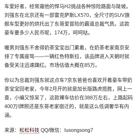
车爱好者，经常遛他的悍马H2挑战各种惊险路面与陡坡。
刘强东在北京还有一部雷克萨斯LX570，全尺寸的SUV旗
舰车型更好的烘托出了东哥爱冒险的霸道总裁气质。这款
豪车要多少人民币呢，174万，呵呵哒。
暖男刘强东不舍得奶茶宝宝出门累着，在奶茶老家南京安
排了专属座驾——一辆红色特斯拉，该品牌进入天朝时就
备受关注迅速蹿红。市场估值大概在85万。
你以为总裁刘强东就这点车?京东爸爸也喜欢开着豪车带奶
茶宝宝回老家，今年2月开的就是加长版路虎揽胜，网上一
查，小编又惊呆了，这款裸车估价在388万左右，上路起码
400万!牌照还是东哥老家宿迁的，就是这么低调奢华有内
涵。
来源：
松松科技
QQ/微信：lusongsong7