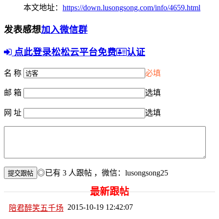
本文地址：
https://down.lusongsong.com/info/4659.html
发表感想
加入微信群
点此登录松松云平台免费
认证
名 称
必填
邮 箱
选填
网 址
选填
◎已有
3
人跟帖
，微信：lusongsong25
最新跟帖
2015-10-19 12:42:07
陪君醉笑五千场