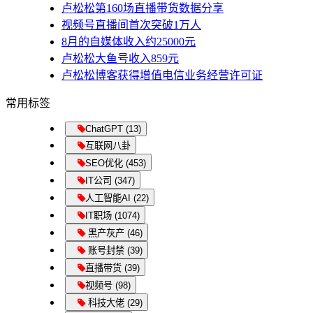
卢松松第160场直播带货数据分享
视频号直播间首次突破1万人
8月的自媒体收入约25000元
卢松松大鱼号收入859元
卢松松博客获得增值电信业务经营许可证
常用标签
ChatGPT (13)
互联网八卦
SEO优化 (453)
IT公司 (347)
人工智能AI (22)
IT职场 (1074)
黑产灰产 (46)
账号封禁 (39)
直播带货 (39)
视频号 (98)
科技大佬 (29)