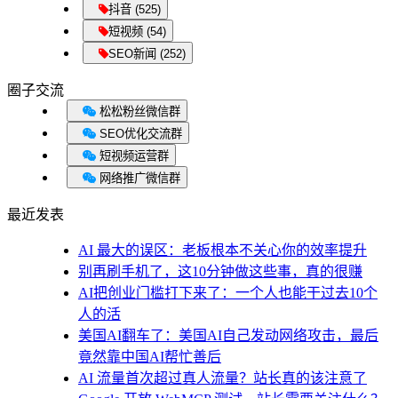
抖音 (525)
短视频 (54)
SEO新闻 (252)
圈子交流
松松粉丝微信群
SEO优化交流群
短视频运营群
网络推广微信群
最近发表
AI 最大的误区：老板根本不关心你的效率提升
别再刷手机了，这10分钟做这些事，真的很赚
AI把创业门槛打下来了：一个人也能干过去10个
人的活
美国AI翻车了：美国AI自己发动网络攻击，最后
竟然靠中国AI帮忙善后
AI 流量首次超过真人流量？站长真的该注意了