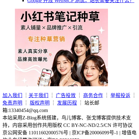
Google 开放 WebMCP 测试，站长需要关注什么？
加入我们
┊
关于我们
┊
广告投放
┊
商务合作
┊
举报投诉
┊
免责声明
┊
版权声明
┊
发展历程
┊ 站长邮
箱:13340454@qq.com
本站采用Z-Blog系统搭建，鸟儿博客、张戈博客提供技术支
持，内容采用创作共用版权 CC BY-NC-ND/2.5/CN 许可协议
京公网安备 11011602000576号 | 京ICP备20006099号-1 | 增值电