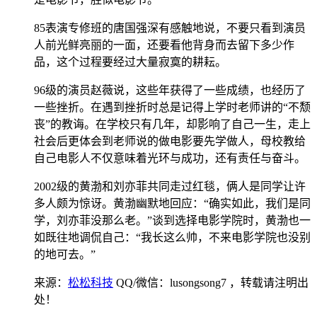
85表演专修班的唐国强深有感触地说，不要只看到演员
人前光鲜亮丽的一面，还要看他背身而去留下多少作
品，这个过程要经过大量寂寞的耕耘。
96级的演员赵薇说，这些年获得了一些成绩，也经历了
一些挫折。在遇到挫折时总是记得上学时老师讲的“不颓
丧”的教诲。在学校只有几年，却影响了自己一生，走上
社会后更体会到老师说的做电影要先学做人，母校教给
自己电影人不仅意味着光环与成功，还有责任与奋斗。
2002级的黄渤和刘亦菲共同走过红毯，俩人是同学让许
多人颇为惊讶。黄渤幽默地回应：“确实如此，我们是同
学，刘亦菲没那么老。”谈到选择电影学院时，黄渤也一
如既往地调侃自己：“我长这么帅，不来电影学院也没别
的地可去。”
来源：
松松科技
QQ/微信：lusongsong7
，转载请注明出
处！