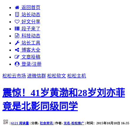
返回首页
站长动态
好文分享
段子来了
科技动态
站长工具
博客大全
文章投稿
登录/注册
松松云市场
进微信群
松松软文
松松主机
震惊！41岁黄渤和28岁刘亦菲
竟是北影同级同学
|
6121
阅读量
| 分类:
社会资讯
| 作者:
无名-松松推广
| 时间：2015年10月18日 16:35