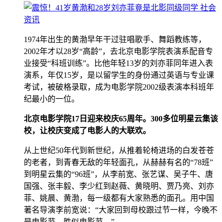
1974年出生的黄渤早年干过驻唱歌手、舞蹈教练等，
2002年才以28岁“高龄”，去北京电影学院表演系配音专
业接受“科班训练”。比他年轻13岁的刘亦菲同年进入表
演系，年仅15岁，是以留学生的身份通过英语与专业课
考试，被破格录取，成为电影学院2002级表演本科班年
纪最小的一位。
北京电影学院17日迎来校庆65周年。300多位明星云集该
校，让校庆变成了电影人的大联欢。
从上世纪50年代到新世纪，从推着轮椅进场的白发苍苍
的老者，到青春无敌的年轻面孔，从赫赫有名的“78班”
到明星云集的“96班”，从李前宽、张艺谋、吴子牛、唐
国强、张丰毅、李少红到赵薇、黄晓明、贾乃亮、刘亦
菲、姚晨、黄渤，每一级都有大家熟悉的面孔。用中国
著名导演李前宽说：“大家回到母校跟过节一样，今晚不
是电影节，胜似电影节。”