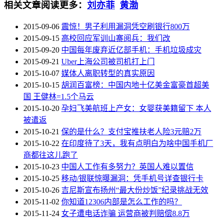
相关文章
阅读更多：
刘亦菲
黄渤
2015-09-06
震惊！男子利用漏洞凭空刷银行800万
2015-09-15
高校回应军训山寨阅兵：我们改
2015-09-20
中国每年废弃近亿部手机：手机垃圾成灾
2015-09-21
Uber上海公司被司机打上门
2015-10-07
媒体人离职转型的真实原因
2015-10-15
胡润百富榜：中国内地十亿美金富豪首超美
国 王健林=1.5个马云
2015-10-20
孕妇飞美航班上产女：女婴获美籍留下 本人
被遣返
2015-10-21
保的是什么？支付宝推扶老人险3元赔2万
2015-10-22
在印度待了3天，我有点明白为啥中国手机厂
商都往这儿跑了
2015-10-23
中国人工作有多努力？英国人难以置信
2015-10-25
移动/银联惊曝漏洞：凭手机号详查银行卡
2015-10-26
吉尼斯宣布扬州“最大份炒饭”纪录挑战无效
2015-11-02
你知道12306内部是怎么工作的吗？
2015-11-24
女子遭电话诈骗 运营商被判赔偿8.8万