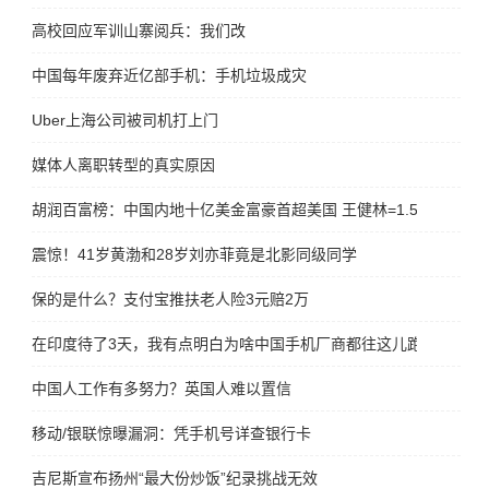
高校回应军训山寨阅兵：我们改
中国每年废弃近亿部手机：手机垃圾成灾
Uber上海公司被司机打上门
媒体人离职转型的真实原因
胡润百富榜：中国内地十亿美金富豪首超美国 王健林=1.5个马云
震惊！41岁黄渤和28岁刘亦菲竟是北影同级同学
保的是什么？支付宝推扶老人险3元赔2万
在印度待了3天，我有点明白为啥中国手机厂商都往这儿跑了
中国人工作有多努力？英国人难以置信
移动/银联惊曝漏洞：凭手机号详查银行卡
吉尼斯宣布扬州“最大份炒饭”纪录挑战无效