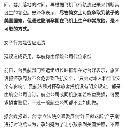
间，婴儿落地的时间，再根据飞机飞行轨迹记录来判断其
诞生的领空。史泽华表示，
尽管简女士可能争取到孩子的
美国国籍，但通过隐瞒孕期在飞机上生产非常危险，是不
可取的方式。
女子行为是否应追责
延误造成费用，华航称由保险公司代位求偿
前日，台民航部门空运组组长韩振华在对台媒表示，旅客
谎报怀孕周数不会危害到飞航安全，“只会对本人和宝宝安
全有影响”，民航法规对怀孕旅客搭机没有明文规定，都是
由航空公司自订。航空公司或同机旅客若权益受损，可要
求损害赔偿，不过一般航空公司都不会如此做。
据台媒报道，台湾“立法院交通委员会”昨日就这起“产子案”
进行讨论后认为，孕妇疑为了让小孩拿到美国护照，不顾