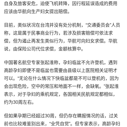
自身及旅客安危，迫使飞机转降，因行程延误造成的费用
应该由华航向生产妇女提出赔偿。
目前，类似状况在台湾并没有处分机制，“交通委员会”人员
称，这是属于民事商业行为，若涉及损害赔偿可依法求
偿，但为遏止再发生类似行为，华航可向妇女求偿。华航
说，由保险公司代位求偿，金额核算中。
中国著名航空专家张起淮称，孕妇临盆不允许登机，遇到
高龄孕妇即便不是临盆也需要由县级以上医院相关证明才
可以。“无论在什么情况下快临盆都是不可以登机的，因为
会出现危险，空中的常压和地面不一样，会缺氧。”张起淮
表示，对于孕妇的乘机规定，各国相关民航规定都相似，
约为30周左右。
但如果孕期已经超过30周，但仍存在瞒报情况的话，过关
前也比较难鉴别出来，“全凭自觉”。但专家表示，高龄孕妇