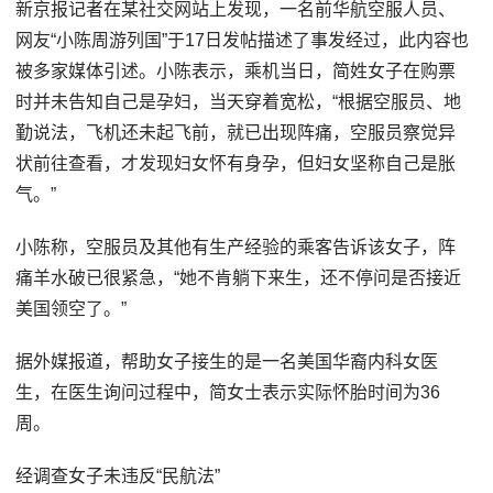
新京报记者在某社交网站上发现，一名前华航空服人员、
网友“小陈周游列国”于17日发帖描述了事发经过，此内容也
被多家媒体引述。小陈表示，乘机当日，简姓女子在购票
时并未告知自己是孕妇，当天穿着宽松，“根据空服员、地
勤说法，飞机还未起飞前，就已出现阵痛，空服员察觉异
状前往查看，才发现妇女怀有身孕，但妇女坚称自己是胀
气。”
小陈称，空服员及其他有生产经验的乘客告诉该女子，阵
痛羊水破已很紧急，“她不肯躺下来生，还不停问是否接近
美国领空了。”
据外媒报道，帮助女子接生的是一名美国华裔内科女医
生，在医生询问过程中，简女士表示实际怀胎时间为36
周。
经调查女子未违反“民航法”