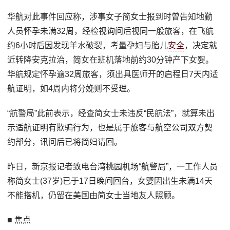
华航对此事件回应称，涉事女子简女士报到时曾告知地勤
人员怀孕未满32周，经检视询问后视同一般旅客，在飞航
约6小时后因发现羊水破裂，考量孕妇与胎儿
安全
，决定就
近转降安克拉治，简女在班机落地前约30分钟产下女婴。
华航规定怀孕逾32周旅客，须出具医师开的启程日7天内适
航证明，如4周内将分娩则不受理。
“航警局”此前表示，经查简女士未违反“民航法”，就算未出
示适航证明有欺骗行为，也是属于旅客与航空公司双方契
约部分，讯问后已将简妇请回。
昨日，新京报记者致电台湾桃园机场“航警局”，一工作人员
称简女士(37岁)已于17日晚间回台，女婴因出生未满14天
不能搭机，仍留在美国由简女士当地友人照顾。
■ 焦点