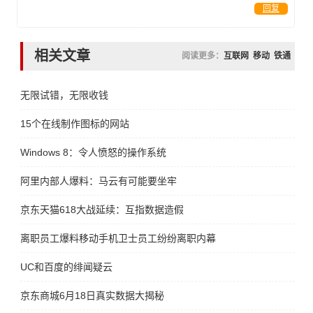
回复
相关文章
阅读更多：
互联网
移动
铁通
无限试错，无限收钱
15个在线制作图标的网站
Windows 8：令人愤怒的操作系统
阿里内部人爆料：马云有可能要坐牢
京东天猫618大战延续：互指数据造假
离职员工爆料移动手机卫士员工纷纷离职内幕
UC和百度的绯闻疑云
京东商城6月18日真实数据大揭秘