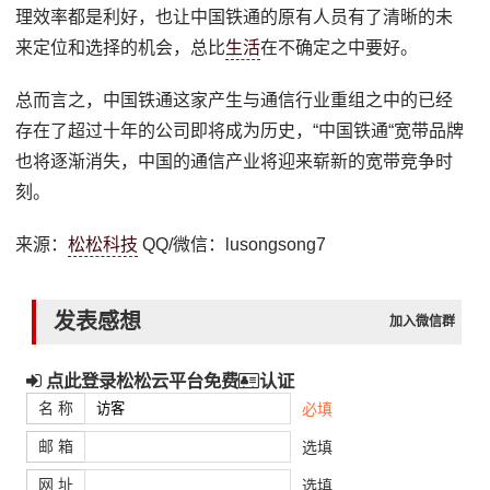
理效率都是利好，也让中国铁通的原有人员有了清晰的未
来定位和选择的机会，总比
生活
在不确定之中要好。
总而言之，中国铁通这家产生与通信行业重组之中的已经
存在了超过十年的公司即将成为历史，“中国铁通“宽带品牌
也将逐渐消失，中国的通信产业将迎来崭新的宽带竞争时
刻。
来源：
松松科技
QQ/微信：lusongsong7
发表感想
加入微信群
点此登录松松云平台免费
认证
名 称
必填
邮 箱
选填
网 址
选填