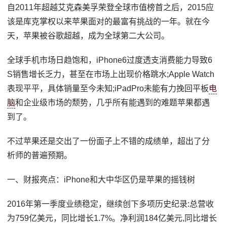
自2011年超越艾克森美孚荣登全球市值榜首之后，2015应
该是库克掌权以来苹果面对的最富有挑战的一年。就在今
天，苹果被谷歌超越，成为全球第二大公司。
全球手机市场日趋饱和，iPhone6过度透支消费能力导致6
S销售增长乏力，甚至在市场上出现价格跳水;Apple Watch
表现平平，具体销量至今未知;iPadPro未能有力挽回平板
电
脑
和企业级市场的颓势，几乎所有能遇到的难题苹果都遇
到了。
不过苹果还是交出了一份面子上不错的成绩单，超出了分
析师的普遍预期。
一、财报亮点：iPhone和大中华区仍是苹果的摇钱树
2016年第一季度业绩稳定，继续创下多项历史纪录:总营收
为759亿美元，同比增长1.7%。净利润184亿美元,同比增长