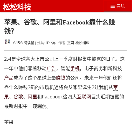
松松科技
导航
苹果、谷歌、阿里和Facebook靠什么赚
钱？
6496
|
阅读量
| 分类:
IT业界
| 作者:
杰哥-松松编辑
2月是全球各大上市公司上一季度财报集中披露的日子。这
一年中他们靠着移动
广告
，智能
手机
，电子商务和新科技
产品
成为了这个星球上最
赚钱
的公司。未来一年他们还将
靠什么赚钱?新的市场机遇将会从哪里诞生?让我们从
苹
果
、
谷歌
、
阿里
和Facebook这四大
互联网
巨头近期披露的
最新财报中一窥端倪。
苹果