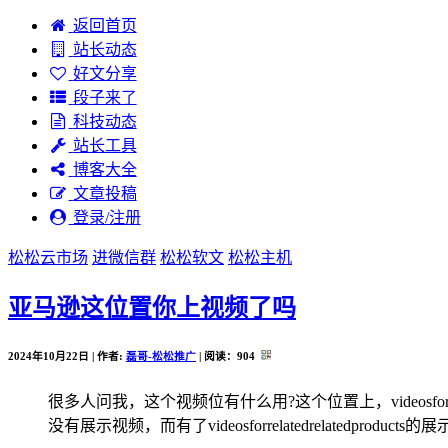
返回首页
站长动态
好文分享
段子来了
科技动态
站长工具
博客大全
文章投稿
登录/注册
松松云市场
进微信群
松松软文
松松主机
亚马逊这位置你上视频了吗
2024年10月22日 | 作者:
磊哥-松松推广
| 阅读：
904
很多人问我，这个视频位有什么用?这个位置上，videosforth
没有展示视频，而有了videosforrelatedrelated