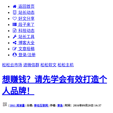
返回首页
站长动态
好文分享
段子来了
科技动态
站长工具
博客大全
文章投稿
登录/注册
松松云市场
进微信群
松松软文
松松主机
想赚钱？请先学会有效打造个
人品牌！
|
5861
阅读量
| 分类:
移动互联网
| 作者:
章鱼
| 时间：2016年09月20日 14:37