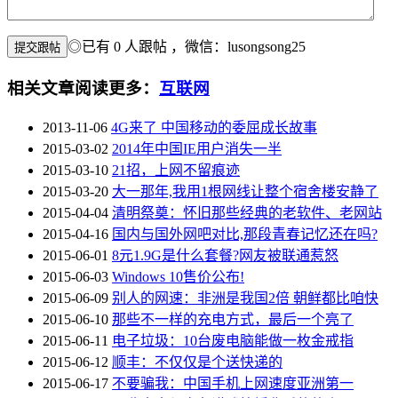
◎已有
0
人跟帖
，微信：lusongsong25
相关文章
阅读更多：
互联网
2013-11-06
4G来了 中国移动的委屈成长故事
2015-03-02
2014年中国IE用户消失一半
2015-03-10
21招，上网不留痕迹
2015-03-20
大一那年,我用1根网线让整个宿舍楼安静了
2015-04-04
清明祭奠：怀旧那些经典的老软件、老网站
2015-04-16
国内与国外网吧对比,那段青春记忆还在吗?
2015-06-01
8元1.9G是什么套餐?网友被联通惹怒
2015-06-03
Windows 10售价公布!
2015-06-09
别人的网速：非洲是我国2倍 朝鲜都比咱快
2015-06-10
那些不一样的充电方式，最后一个亮了
2015-06-11
电子垃圾：10台废电脑能做一枚金戒指
2015-06-12
顺丰：不仅仅是个送快递的
2015-06-17
不要骗我：中国手机上网速度亚洲第一