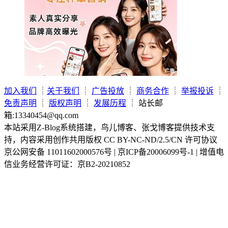
加入我们
┊
关于我们
┊
广告投放
┊
商务合作
┊
举报投诉
┊
免责声明
┊
版权声明
┊
发展历程
┊ 站长邮
箱:13340454@qq.com
本站采用Z-Blog系统搭建，鸟儿博客、张戈博客提供技术支
持，内容采用创作共用版权 CC BY-NC-ND/2.5/CN 许可协议
京公网安备 11011602000576号 | 京ICP备20006099号-1 | 增值电
信业务经营许可证：京B2-20210852