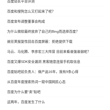
百度站长平台评测
百度和搜狗怎么又打起来了呢？
百度宣布调整董事会构成
为什么微软最终放弃了自己的Bing而选择百度？
豌豆荚报复性回击百度屏蔽：拒绝提供下载
马云、马化腾、李彦宏三大阵营 目前来看谁强谁弱呢？
百度又爆SDK安全漏洞 黑客随意连接手机取信息
百度贴吧前负责人：做产品16年，我有9条心得
从百度年度搜索热词一窥中国网民心态
百度为什么要“卖”贴吧
这两年，百度发生了什么