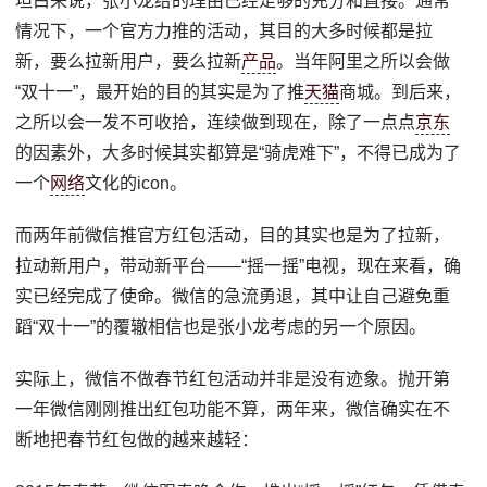
坦白来说，张小龙给的理由已经足够的充分和直接。通常
情况下，一个官方力推的活动，其目的大多时候都是拉
新，要么拉新用户，要么拉新
产品
。当年阿里之所以会做
“双十一”，最开始的目的其实是为了推
天猫
商城。到后来，
之所以会一发不可收拾，连续做到现在，除了一点点
京东
的因素外，大多时候其实都算是“骑虎难下”，不得已成为了
一个
网络
文化的icon。
而两年前微信推官方红包活动，目的其实也是为了拉新，
拉动新用户，带动新平台——“摇一摇”电视，现在来看，确
实已经完成了使命。微信的急流勇退，其中让自己避免重
蹈“双十一”的覆辙相信也是张小龙考虑的另一个原因。
实际上，微信不做春节红包活动并非是没有迹象。抛开第
一年微信刚刚推出红包功能不算，两年来，微信确实在不
断地把春节红包做的越来越轻：