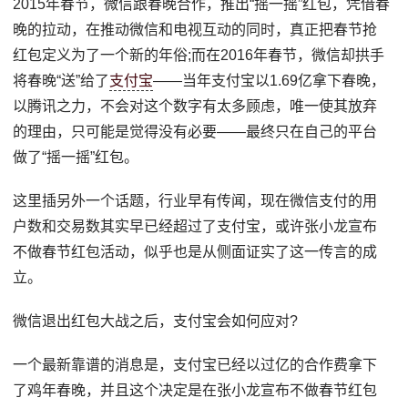
2015年春节，微信跟春晚合作，推出“摇一摇”红包，凭借春
晚的拉动，在推动微信和电视互动的同时，真正把春节抢
红包定义为了一个新的年俗;而在2016年春节，微信却拱手
将春晚“送”给了
支付宝
——当年支付宝以1.69亿拿下春晚，
以腾讯之力，不会对这个数字有太多顾虑，唯一使其放弃
的理由，只可能是觉得没有必要——最终只在自己的平台
做了“摇一摇”红包。
这里插另外一个话题，行业早有传闻，现在微信支付的用
户数和交易数其实早已经超过了支付宝，或许张小龙宣布
不做春节红包活动，似乎也是从侧面证实了这一传言的成
立。
微信退出红包大战之后，支付宝会如何应对?
一个最新靠谱的消息是，支付宝已经以过亿的合作费拿下
了鸡年春晚，并且这个决定是在张小龙宣布不做春节红包