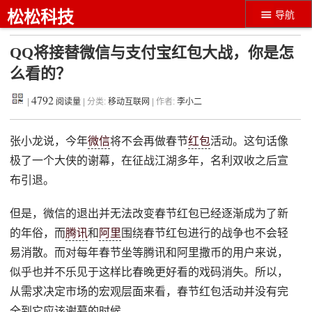
松松科技
导航
QQ将接替微信与支付宝红包大战，你是怎
么看的？
4792
|
阅读量
| 分类:
移动互联网
| 作者:
李小二
张小龙说，今年
微信
将不会再做春节
红包
活动。这句话像
极了一个大侠的谢幕，在征战江湖多年，名利双收之后宣
布引退。
但是，微信的退出并无法改变春节红包已经逐渐成为了新
的年俗，而
腾讯
和
阿里
围绕春节红包进行的战争也不会轻
易消散。而对每年春节坐等腾讯和阿里撒币的用户来说，
似乎也并不乐见于这样比春晚更好看的戏码消失。所以，
从需求决定市场的宏观层面来看，春节红包活动并没有完
全到它应该谢幕的时候。