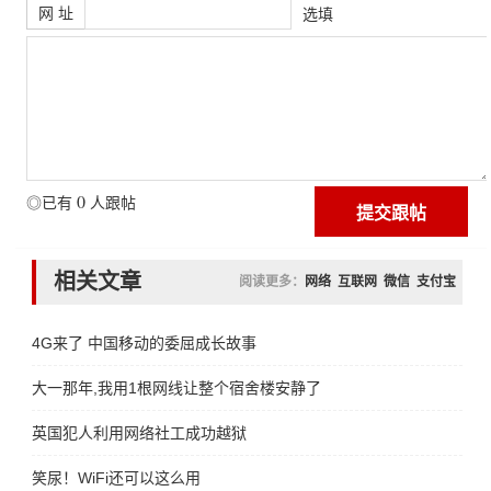
网 址
选填
0
◎已有
人跟帖
相关文章
阅读更多：
网络
互联网
微信
支付宝
4G来了 中国移动的委屈成长故事
大一那年,我用1根网线让整个宿舍楼安静了
英国犯人利用网络社工成功越狱
笑尿！WiFi还可以这么用