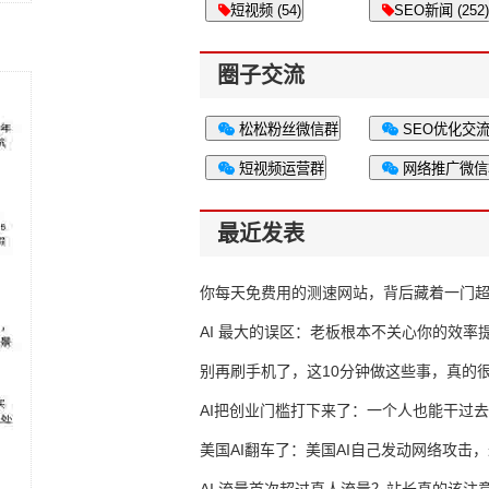
短视频 (54)
SEO新闻 (252)
圈子交流
松松粉丝微信群
SEO优化交
短视频运营群
网络推广微信
最近发表
你每天免费用的测速网站，背后藏着一门
生意
AI 最大的误区：老板根本不关心你的效率
别再刷手机了，这10分钟做这些事，真的
AI把创业门槛打下来了：一个人也能干过去
人的活
美国AI翻车了：美国AI自己发动网络攻击