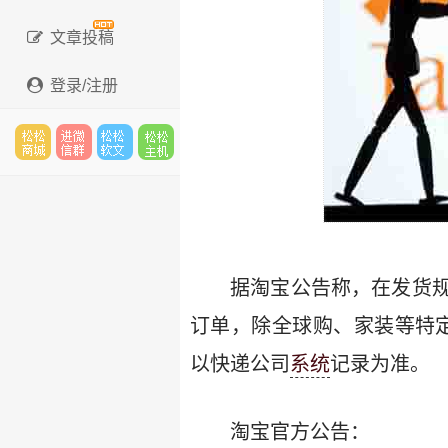
文章投稿
登录/注册
松松
进微
松松
松松
云市
信群
软文
主机
据淘宝公告称，在发货
订单，除全球购、家装等特定
以快递公司
系统
记录为准。
场
淘宝官方公告：