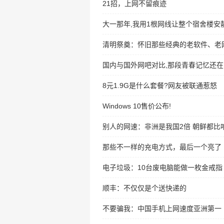
21招，上网不留痕迹
大一那年,我用1根网线让整个宿舍楼安
清明祭奠：怀旧那些经典的老软件、老
国内与国外网吧对比,那段青春记忆还在
8元1.9G是什么套餐?网友被联通惹怒
Windows 10售价公布!
别人的网速：非洲是我国2倍 朝鲜都比
那些不一样的充电方式，最后一个亮了
电子垃圾：10台废电脑能做一枚金戒指
顺丰：不仅仅是个送快递的
不要骗我：中国手机上网速度亚洲第一