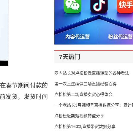
7天热门
圈内站长对卢松松做直播转型的各种看法
第一次且连续做三场直播经验心得
在春节期间付款的
卢松松第二场直播卖货心得体会
秒前发货，发货时间
一个老站长3月视频号直播数据分享：累计带
65万
卢松松近期短视频转型分享
卢松松第160场直播带货数据分享