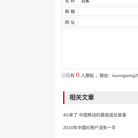
名 称
邮 箱
网 址
0
◎已有
人跟帖
，微信：lusongsong2
相关文章
4G来了 中国移动的委屈成长故事
2014年中国IE用户消失一半