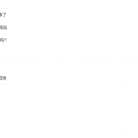
静了
网站
吗?
咱快