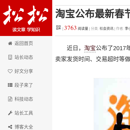
淘宝公布最新春
3763
|
阅读量
| 分类:
社会资讯
| 作者:
李
松松科技
返回首页
近日，
淘宝
公布了201
站长动态
卖家发货时间、交易超时等
好文分享
段子来了
科技动态
站长工具
博客大全