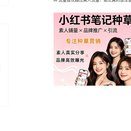
竟然靠中国AI帮忙善后
AI 流量首次超过真人流量？站长真的该注