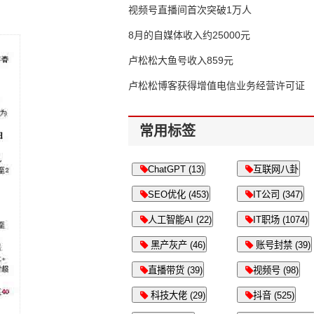
视频号直播间首次突破1万人
8月的自媒体收入约25000元
卢松松大鱼号收入859元
卢松松博客获得增值电信业务经营许可证
常用标签
ChatGPT (13)
互联网八卦
SEO优化 (453)
IT公司 (347)
人工智能AI (22)
IT职场 (1074)
黑产灰产 (46)
账号封禁 (39)
直播带货 (39)
视频号 (98)
科技大佬 (29)
抖音 (525)