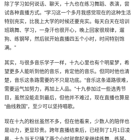
除了学习如何说话、聊天，十九也在练习舞蹈、表演，尝
试各种直播方式。“学习这一个多月我感觉现在的这种生活
特别充实，比我上大学的时候还要充实。每天白天在培训
班跳舞、学习，一身汗也很开心，晚上回家很规律，遛
狗、练钢琴，然后就开始直播四五个小时，时间特别饱
满。”
其实，与很多音乐学子一样，十九心里也有个明星梦，希
望更多人能听到他的音乐，肯定他的音乐。但同时他也清
楚，音乐这条路需要的不只是功底。“音乐这条道路很难，
需要运气加努力，再加上人品。”十九参加过一些选秀节
目，虽然没能走到最后，但他并不难过，现在直播也算是
“曲线救国”，至少可以坚持唱歌。
现在十九的粉丝虽然不多，但在他看来，少数人的陪伴也
是动力，更显珍贵。跨年直播结束后，已经到了1月1日凌
晨，十九当天只睡了两个小时就爬起来继续练舞、练琴。