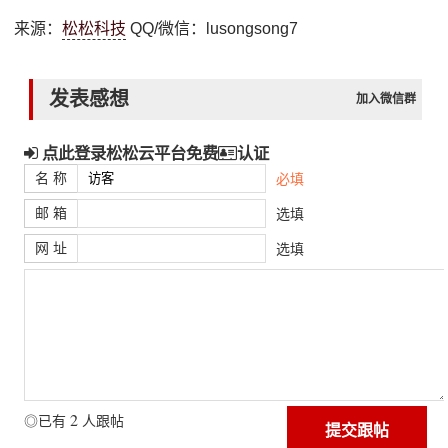
来源：
松松科技
QQ/微信：lusongsong7
发表感想
加入微信群
点此登录松松云平台免费
认证
名 称
必填
邮 箱
选填
网 址
选填
2
◎已有
人跟帖