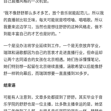
自己直播风格的一次机会。
“我不像舒舒那么多才多艺，放个音乐就能起范儿，所以我
的直播就比较乏味，每天可能就是唠唠嗑、唱唱歌。所以
我要来这边学习，当然也是想往舒舒的这种风格走，做不
到能丰富自己的才艺也是好的。”
一个是没办法将学业延续到工作，一个是无奈放弃学业，
瑞琪和涵歌都因为自己的苦衷才走进直播行业，但命运却
让两个志同道合的女孩在北京相遇。她们告诉懂懂笔记，
她们特别想一起留在北京继续直播，涵歌希望以后能像舒
舒一样转向幕后，而瑞琪想要一直直播到30多岁。
结束语
可能有人注意到，文章多处都提到了舒舒。其实毕业于音
乐学院的舒舒也是一位主播，比多数主播幸运的是，她坚