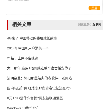
跟帖来自电脑端
回复
相关文章
阅读更多：
互联网
4G来了 中国移动的委屈成长故事
2014年中国IE用户消失一半
21招，上网不留痕迹
大一那年,我用1根网线让整个宿舍楼安静了
清明祭奠：怀旧那些经典的老软件、老网站
国内与国外网吧对比,那段青春记忆还在吗?
8元1.9G是什么套餐?网友被联通惹怒
Windows 10售价公布!