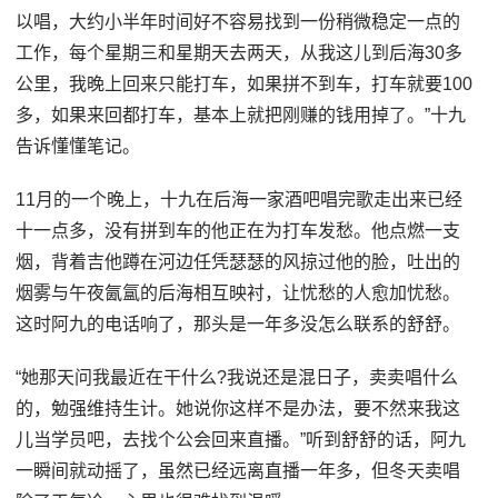
以唱，大约小半年时间好不容易找到一份稍微稳定一点的
工作，每个星期三和星期天去两天，从我这儿到后海30多
公里，我晚上回来只能打车，如果拼不到车，打车就要100
多，如果来回都打车，基本上就把刚赚的钱用掉了。”十九
告诉懂懂笔记。
11月的一个晚上，十九在后海一家酒吧唱完歌走出来已经
十一点多，没有拼到车的他正在为打车发愁。他点燃一支
烟，背着吉他蹲在河边任凭瑟瑟的风掠过他的脸，吐出的
烟雾与午夜氤氲的后海相互映衬，让忧愁的人愈加忧愁。
这时阿九的电话响了，那头是一年多没怎么联系的舒舒。
“她那天问我最近在干什么?我说还是混日子，卖卖唱什么
的，勉强维持生计。她说你这样不是办法，要不然来我这
儿当学员吧，去找个公会回来直播。”听到舒舒的话，阿九
一瞬间就动摇了，虽然已经远离直播一年多，但冬天卖唱