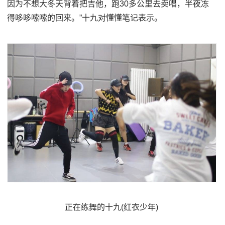
因为不想大冬天背着把吉他，跑30多公里去卖唱，半夜冻
得哆哆嗦嗦的回来。”十九对懂懂笔记表示。
正在练舞的十九(红衣少年)