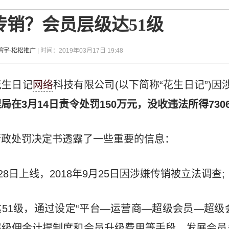
销？会员层级达51级
鸿宇-松松推广
| 时间：2019年03月17日 19:48
花生日记
网络
科技有限公司(以下简称“花生日记”)因
在3月14日责令处罚150万元，没收违法所得7306
行政处罚决定书透露了一些重要的信息：
月28日上线，2018年9月25日因涉嫌传销被立法调查;
达51级，通过设定“平台—运营商—超级会员—超级
级佣金计提制度和会员升级费用等手段，发展会员多