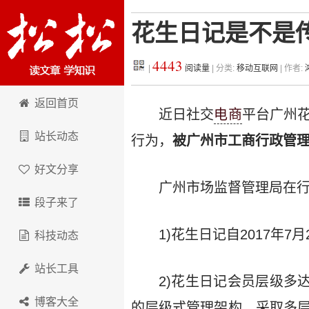
花生日记是不是传
4443
|
阅读量
| 分类:
移动互联网
| 作者:
松松科技
返回首页
近日社交
电商
平台广州
站长动态
行为，
被广州市工商行政管理局
好文分享
广州市场监督管理局在
段子来了
1)花生日记自2017年7
科技动态
站长工具
2)花生日记会员层级多
博客大全
的层级式管理架构，采取多层