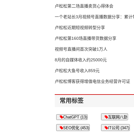
卢松松第二场直播卖货心得体会
一个老站长3月视频号直播数据分享：累计带
65万
卢松松近期短视频转型分享
卢松松第160场直播带货数据分享
视频号直播间首次突破1万人
8月的自媒体收入约25000元
卢松松大鱼号收入859元
卢松松博客获得增值电信业务经营许可证
常用标签
ChatGPT (13)
互联网八卦
SEO优化 (453)
IT公司 (347)