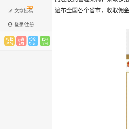
遍布全国各个省市，收取佣金
文章投稿
登录/注册
松松
进微
松松
松松
云市
信群
软文
主机
场