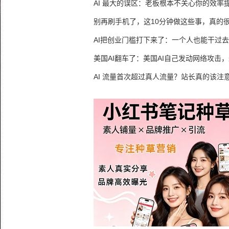
生意
AI 最大的误区：老板根本不关心你的效率
别再刷手机了，这10分钟做这些事，真的
AI把创业门槛打下来了：一个人也能干过去
人的活
美国AI翻车了：美国AI自己发动网络攻击
竟然靠中国AI帮忙善后
AI 流量首次超过真人流量？站长真的该注