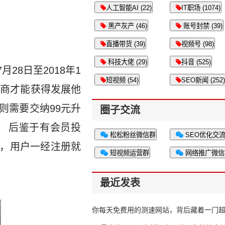
人工智能AI (22)
IT职场 (1074)
黑产灰产 (46)
账号封禁 (39)
直播带货 (39)
视频号 (98)
科技大佬 (29)
抖音 (525)
月28日至2018年1
短视频 (54)
SEO新闻 (252)
营商才能获得发展他
则需要交纳99元升
圈子交流
。 后鉴于有会员投
松松粉丝微信群
SEO优化交
并，用户一经注册就
短视频运营群
网络推广微信
最近发表
你每天免费用的测速网站，背后藏着一门