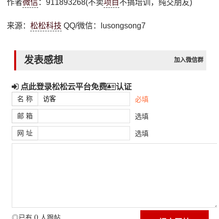
作者
微信
：911893268(不卖
项目
不搞培训，纯交朋友)
来源：
松松科技
QQ/微信：lusongsong7
发表感想
加入微信群
点此登录松松云平台免费
认证
名 称
必填
邮 箱
选填
网 址
选填
0
◎已有
人跟帖