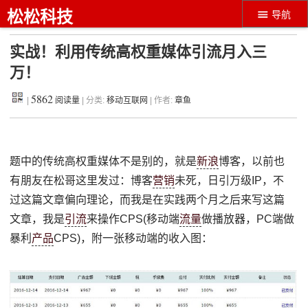
松松科技
导航
实战！利用传统高权重媒体引流月入三
万！
5862
|
阅读量
| 分类:
移动互联网
| 作者:
章鱼
题中的传统高权重媒体不是别的，就是
新浪
博客，以前也
有朋友在松哥这里发过：博客
营销
未死，日引万级IP，不
过这篇文章偏向理论，而我是在实践两个月之后来写这篇
文章，我是
引流
来操作CPS(移动端
流量
做播放器，PC端做
暴利
产品
CPS)，附一张移动端的收入图：