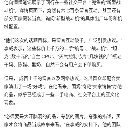
他向懂懂笔记展示了同行在一些社交平台上兜售的“新型战
斗机”。详情页面下，竟然有六七百条留言互动。甚至还有
部分买家假装当真，询问“新型战斗机”的具体出厂年份和机
械配置。
“他们这次的话题目标，是留言互动破千，广泛引发热议。”
李威表示，这些标价上千万的二手“航母”、“战斗机”、“坦
克”;数十元的“自主 CPU”、“天气控制芯片”;几块钱的半瓶老
干妈、陈醋、酸奶，自然不会有用户会下单购买。
但是， 成百上千的留言以及网络热议，吃瓜群众却配合卖
家演出了一场“好戏”。在他看来，围观“奇葩”卖家销售“奇葩”
商品，似乎已经成了一些二手电商、社交平台上的亚文化
现象。
“必须要是大开脑洞的商品，夸张的图片，夸张的描述，买
家才会将商品当成故事来看。”在李威的安排下，他的团队