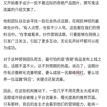
又开始着手设计一些不着边际的奇葩产品图片，撰写鬼话
连篇的介绍文案了。
他和团队往往会寻找一些社会热点话题，在网民神经的最
痒处炒作。“有人点赞，也有不少人骂，这些都在我们的预
料当中。”在李威看来，炒作营销话题，只要能够在网络上
引发广泛关注，引起了更多互动，无论名声好坏都可以视
为成功。
对于这种营销团队而言，最可怕的是“奇葩”商品发布上线之
后，话题不温不火，达不到预期的热度。说白了，话题炒
作有点像孵化流量明星，要么成就一名巅峰
网红
，要么培
养一位逗趣“网丑”，关键点还是流量。
因此，在这些机构推动下，一些几乎不用花费太大成本的
话题或许就会被推上平台流量多、曝光度高的推荐页面。
只有那样，背后的金主才会看到他们的营销能力，能将一