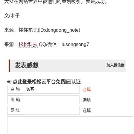
大众在网络世界中被他们的策划吸引，就是成功。
文/木子
来源：懂懂笔记(ID:dongdong_note)
来源：
松松科技
QQ/微信：lusongsong7
发表感想
加入微信群
点此登录松松云平台免费
认证
名 称
必填
邮 箱
选填
网 址
选填