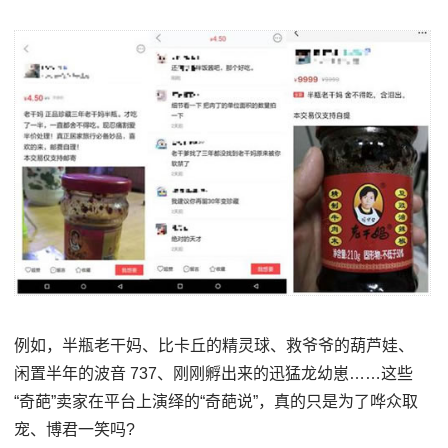
例如，半瓶老干妈、比卡丘的精灵球、救爷爷的葫芦娃、
闲置半年的波音 737、刚刚孵出来的迅猛龙幼崽……这些
“奇葩”卖家在平台上演绎的“奇葩说”，真的只是为了哗众取
宠、博君一笑吗?