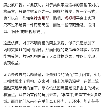
牌投放广告，以此获利。对于类似李威这样的营销策划机
构而言，只是生财道路之一。同样的首发，换一个形式，
也可以在一些知名
搜索引擎
、贴吧、
短视频
平台上实现，
只不过不是卖一件奇葩商品，而是一些奇葩话题、假消
息、“网丑“的短视频罢了。
这些伎俩，对于不明真相的网友来说，似乎只是参加了一
场啼笑皆非的网络闹剧。然而围观的吃瓜群众越多，就越
能为策划、营销机构创造了大量数据成果，并以此变现，
实现收益。
无论是过去的话题营销，还是如今的“奇葩”二手闲置，实际
上都体现出了机构、商家对于线上流量的渴望。在线上流
量越来越昂贵的当下，想方设法圈流量是很多金主的渴求
和痛点，从在商言商的角度来看，“李威“们也是在凭头脑吃
饭。而且他们从来不在乎什么五环内、五环外，能让芸芸