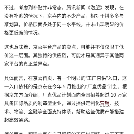
不过，考虑到补贴并非常态，腾讯新闻《潜望》发现，在
没有补贴的情况下，京喜内的不少产品，相对于拼多多与
聚划算，价格层面多处于同一水平线，并未出现明显的价
格更低廉的情况。
这也意味着，京喜平台产品的卖点，可能并不仅仅限于低
价这一层面。其独特的供应链，可能才是其迥异于其他两
家平台的真正差异点。
具体而言，在京喜首页，有一个明显的“工厂直供”入口，这
一入口依托的是京东在今年 5 月推出的“厂直优品”计划。根
据京东方面介绍，厂直优品计划面向全国招募超过 10 万家
具备国际品质的制造型企业，通过提供定制化
营销
、技
术、物流、金融等全面支持体系，帮助这些优质产能搭建
起高效通路。