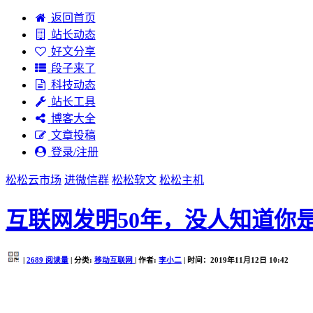
返回首页
站长动态
好文分享
段子来了
科技动态
站长工具
博客大全
文章投稿
登录/注册
松松云市场
进微信群
松松软文
松松主机
互联网发明50年，没人知道你
|
2689
阅读量
| 分类:
移动互联网
| 作者:
李小二
| 时间：2019年11月12日 10:42