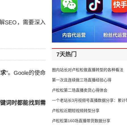
解SEO，需要深入
7天热门
圈内站长对卢松松做直播转型的各种看法
所求
”。Goole的使命
第一次且连续做三场直播经验心得
卢松松第二场直播卖货心得体会
一个老站长3月视频号直播数据分享：累计带
键词时都能找到需
65万
卢松松近期短视频转型分享
卢松松第160场直播带货数据分享