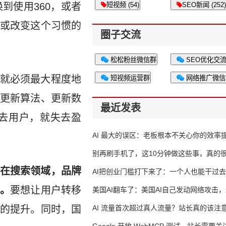
到使用360，或者
短视频 (54)
SEO新闻 (252)
或改变这个习惯的
圈子交流
松松粉丝微信群
SEO优化交
就必须最大程度地
短视频运营群
网络推广微信
更新算法、更新数
最近发表
去用户，就失去盈
AI 最大的误区：老板根本不关心你的效率
别再刷手机了，这10分钟做这些事，真的
在搜索领域，品牌
AI把创业门槛打下来了：一个人也能干过去
。
要想让用户转移
人的活
美国AI翻车了：美国AI自己发动网络攻击
的提升。同时，国
竟然靠中国AI帮忙善后
AI 流量首次超过真人流量？站长真的该注