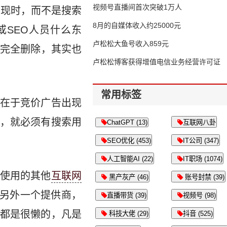
视频号直播间首次突破1万人
出现时，而不是搜索
8月的自媒体收入约25000元
SEO人员什么东
卢松松大鱼号收入859元
完全删除，其实也
卢松松博客获得增值电信业务经营许可证
常用标签
在于竞价广告出现
利，就必须有搜索用
ChatGPT (13)
互联网八卦
SEO优化 (453)
IT公司 (347)
人工智能AI (22)
IT职场 (1074)
使用的其他
互联网
黑产灰产 (46)
账号封禁 (39)
到另外一个提供商，
直播带货 (39)
视频号 (98)
人都是很懒的，凡是
科技大佬 (29)
抖音 (525)