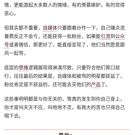
情，更能激起大多数人的情绪，有的羡慕嫉妒，有的觉得
恶心。
但其实都不重要，
自媒体
只要跟着炒作一下，自己赚点流
量费反正不会亏，还能获得一批粉丝，如果能
引流
到
公众
号
或者微信，那更好了，能直接变现了，他们当然愿意跟
风一起骂，
底层的
思维
逻辑展现得淋漓尽致，只要符合他们胃口就
行，往往最后的结果是，自媒体和被骂的明星都获益了，
粉丝肯定是不获益的，还可能去买他们的
产品
了。
这些事明明都是与你无关的，等真的发生到你自己身上，
你才是叫天天不应，叫地地不灵，有再大的苦也只得自己
咽下去。