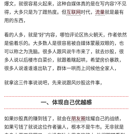
爆文，就很容易火起来，这种自媒体真的是在写内容?不见
得，大多只是为了蹭热度。但
互联网
时代，
流量
就是最有
用的东西，
看的人多，就是“好”内容，哪怕评论区热火朝天，作者依然
是偷着乐的。大多数人是很容易被自媒体蒙蔽双眼的，也
可以称之为洗脑。很多人跟风说牛市来了，就去炒股，很
多人说以后楼市白菜价，就跟着瞎起哄，希望房价暴跌，
很多人说谁谁谁出轨了，群体一哄而上问候他全家人，
就拿这三件事说说吧，先来说跟风炒股这件事，
一、体现自己优越感
如果炒股真的赚到钱了，就会在
朋友圈
炫耀自己的战绩，
如果亏钱了就说这位作者骗人，根本不是牛市。无非就是