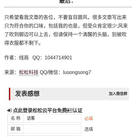
最后：
只希望看我文章的各位，不要盲目跟风，很多文章写出来
只为符合你的口味，包括我的也是，但受众肯定很少;风来
了吹到脚边可以上去，但请保持一个清醒的头脑，别被吹
得衣服都不剩下。
作者：线商 QQ：1044714901
来源：
松松科技
QQ/微信：lusongsong7
发表感想
加入微信群
点此登录松松云平台免费
认证
名 称
必填
邮 箱
选填