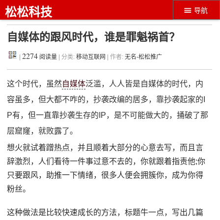
松松科技
导航
自媒体的跟风时代，谁是罪魁祸首？
2274
|
阅读量
| 分类:
移动互联网
| 作者:
无名-松松推广
这个时代，虽然
自媒体
泛滥，人人皆是自媒体的时代，内
容虽多，但大都不咋的，抄袭改编的居多，靠抄袭起家的I
P有，但一直靠抄袭生存的IP，是不可能做大的，捅破了那
层窟窿，就败露了。
想火就试着蹭热点，并且顺着大部分的心意去写，而且言
辞激烈，人们看待一件事过意不去的，你就跟着指责他;你
只要跟风，助推一下情绪，很多人便会拥簇你，成为你得
粉丝。
这种做法是比较快速成长的方法，标题牛一点，写出几篇