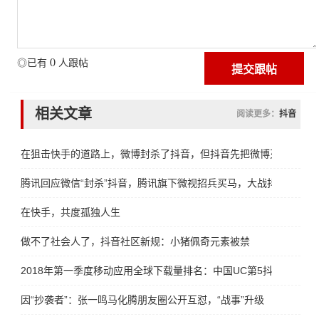
0
◎已有
人跟帖
相关文章
阅读更多：
抖音
在狙击快手的道路上，微博封杀了抖音，但抖音先把微博灭了
腾讯回应微信“封杀”抖音，腾讯旗下微视招兵买马，大战抖音
在快手，共度孤独人生
做不了社会人了，抖音社区新规：小猪佩奇元素被禁
2018年第一季度移动应用全球下载量排名：中国UC第5抖音第6
因“抄袭者”：张一鸣马化腾朋友圈公开互怼，“战事”升级