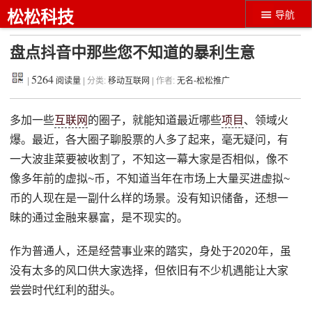
松松科技
导航
盘点抖音中那些您不知道的暴利生意
5264
|
阅读量
| 分类:
移动互联网
| 作者:
无名-松松推广
多加一些
互联网
的圈子，就能知道最近哪些
项目
、领域火
爆。最近，各大圈子聊股票的人多了起来，毫无疑问，有
一大波韭菜要被收割了，不知这一幕大家是否相似，像不
像多年前的虚拟~币，不知道当年在市场上大量买进虚拟~
币的人现在是一副什么样的场景。没有知识储备，还想一
昧的通过金融来暴富，是不现实的。
作为普通人，还是经营事业来的踏实，身处于2020年，虽
没有太多的风口供大家选择，但依旧有不少机遇能让大家
尝尝时代红利的甜头。