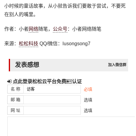
小时候的童话故事，从小就告诉我们要敢于尝试，不要死
在别人的嘴里。
作者：小者
网络
随笔，
公众号
：小者网络随笔
来源：
松松科技
QQ/微信：lusongsong7
发表感想
加入微信群
点此登录松松云平台免费
认证
名 称
必填
邮 箱
选填
网 址
选填