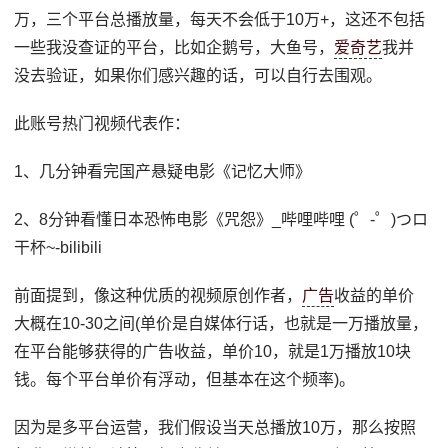
万，三个平台总播放量，每天不会低于10万+，这还不包括
一些我没查证的平台，比如企鹅号，大鱼号，
爱奇艺
我并
没去验证，如果你们感兴趣的话，可以自行去围观。
此账号热门视频代表作：
1、几分钟看完国产悬疑电影《记忆大师》
2、8分钟看懂日本恐怖电影《咒怨》_哔哩哔哩 (゜-゜)つロ
干杯~-bilibili
前面提到，像这种优质的视频原创作者，
广告
收益的单价
大概在10-30之间(单价是自媒体行话，也就是一万播放量，
在平台能够获得的广告收益，单价10，就是1万播放10块
钱。每个平台单价有浮动，但基本在这个频率)。
因为是多平台运营，我们假设当天总播放10万，那么按照