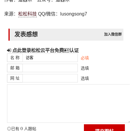
来源：
松松科技
QQ/微信：lusongsong7
发表感想
加入微信群
点此登录松松云平台免费
认证
名 称
必填
邮 箱
选填
网 址
选填
0
◎已有
人跟帖