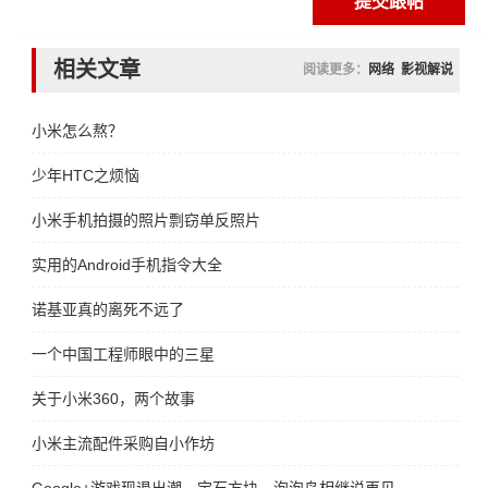
相关文章
阅读更多：
网络
影视解说
小米怎么熬？
少年HTC之烦恼
小米手机拍摄的照片剽窃单反照片
实用的Android手机指令大全
诺基亚真的离死不远了
一个中国工程师眼中的三星
关于小米360，两个故事
小米主流配件采购自小作坊
Google+游戏现退出潮，宝石方块，泡泡岛相继说再见