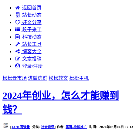
返回首页
站长动态
好文分享
段子来了
科技动态
站长工具
博客大全
文章投稿
登录/注册
松松云市场
进微信群
松松软文
松松主机
2024年创业，怎么才能赚到
钱？
|
1370
阅读量
| 分类:
社会资讯
| 作者:
磊哥-松松推广
| 时间：2024年03月04日 07:13