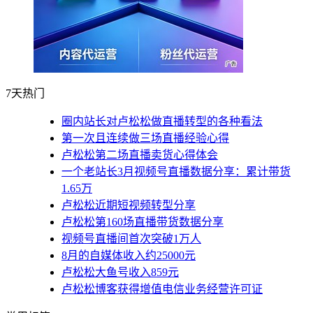
7天热门
圈内站长对卢松松做直播转型的各种看法
第一次且连续做三场直播经验心得
卢松松第二场直播卖货心得体会
一个老站长3月视频号直播数据分享：累计带货
1.65万
卢松松近期短视频转型分享
卢松松第160场直播带货数据分享
视频号直播间首次突破1万人
8月的自媒体收入约25000元
卢松松大鱼号收入859元
卢松松博客获得增值电信业务经营许可证