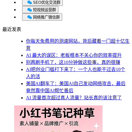
SEO优化交流群
短视频运营群
网络推广微信群
最近发表
你每天免费用的测速网站，背后藏着一门超十亿生
意
AI 最大的误区：老板根本不关心你的效率提升
别再刷手机了，这10分钟做这些事，真的很赚
AI把创业门槛打下来了：一个人也能干过去10个
人的活
美国AI翻车了：美国AI自己发动网络攻击，最后
竟然靠中国AI帮忙善后
AI 流量首次超过真人流量？站长真的该注意了