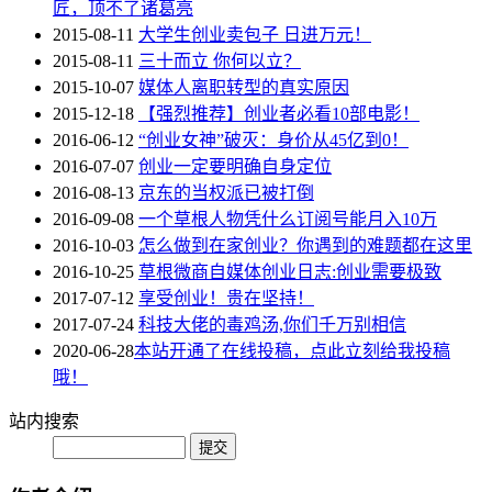
匠，顶不了诸葛亮
2015-08-11
大学生创业卖包子 日进万元！
2015-08-11
三十而立 你何以立？
2015-10-07
媒体人离职转型的真实原因
2015-12-18
【强烈推荐】创业者必看10部电影！
2016-06-12
“创业女神”破灭：身价从45亿到0！
2016-07-07
创业一定要明确自身定位
2016-08-13
京东的当权派已被打倒
2016-09-08
一个草根人物凭什么订阅号能月入10万
2016-10-03
怎么做到在家创业？你遇到的难题都在这里
2016-10-25
草根微商自媒体创业日志:创业需要极致
2017-07-12
享受创业！贵在坚持！
2017-07-24
科技大佬的毒鸡汤,你们千万别相信
2020-06-28
本站开通了在线投稿，点此立刻给我投稿
哦！
站内搜索