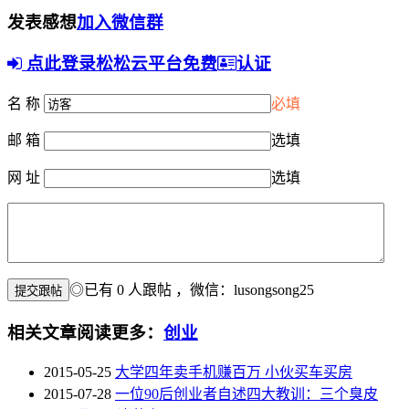
发表感想
加入微信群
点此登录松松云平台免费
认证
名 称
必填
邮 箱
选填
网 址
选填
◎已有
0
人跟帖
，微信：lusongsong25
相关文章
阅读更多：
创业
2015-05-25
大学四年卖手机赚百万 小伙买车买房
2015-07-28
一位90后创业者自述四大教训：三个臭皮