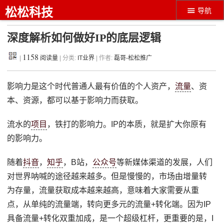
松松科技
导航
深度解析如何做好IP的底层逻辑
1158
|
阅读量
| 分类:
IT业界
| 作者:
磊哥-松松推广
影响力是这个时代普通人最有价值的个人资产，
流量
、资
本、资源，都可以基于影响力而获取。
流水的
项目
，铁打的影响力。IP的本质，就是扩大你原有
的影响力。
随着
抖音
，
知乎
，B站，
公众号
等新媒体渠道的发展，人们
对世界呐喊的途径越来越多。但是慢慢的，市场由增量转
为存量，流量获取成本越来越高，意味着大家需要从重
点，从单纯的流量端，转向更多元的流量+转化端。因为IP
具备流量+转化双重加成，是一个超级杠杆，更重要的是，I