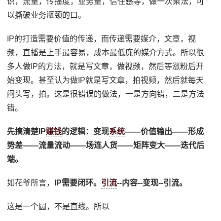
识，流量，传播度，业务量，信任感等，做一次乘法，可
以撕破业务瓶颈的口。
IP的打造需要价值的传递，而传递需要媒介，文章，视
频，直播是上手最容易，成本最低廉的媒介方式。所以很
多人做IP的方法，就是写文章，做视频，然后等涨粉后开
始变现。甚至认为做IP就是写文章，拍视频，然后就每天
闷头写，拍。这是很错误的做法，一是方向错，二是方法
错。
先搞清楚IP
赚钱
的逻辑：变现
系统
——价值输出——形成
势差——流量流动——场连人货——矩阵变大——迭代后
端。
如花爷所言，
IP需要闭环。
引流
--内容--变现--引流。
这是一个圆，不是直线。所以