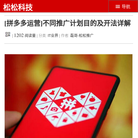
松松科技
导航
[拼多多运营]不同推广计划目的及开法详解
1202
|
阅读量
| 分类:
IT业界
| 作者:
磊哥-松松推广