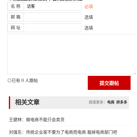
名 称
必填
邮 箱
选填
网 址
选填
0
◎已有
人跟帖
相关文章
阅读更多：
电商
拼多多
王健林：做电商不能只会卖货
刘强东：传统企业家不要为了电商而电商 裁掉电商部门吧