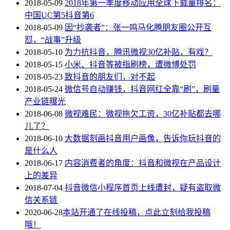
2018-05-09
2018年第一季度移动应用全球下载量排名：
中国UC第5抖音第6
2018-05-09
因“抄袭者”：张一鸣马化腾朋友圈公开互
怼，“战事”升级
2018-05-10
为力抗抖音，腾讯微视30亿补贴，有戏？
2018-05-15
小米、抖音等被指刷榜，遭微博处罚
2018-05-23
致抖音的朋友们，对不起
2018-05-24
微信号自动赚钱，抖音网红全靠“刷”，刷量
产业链曝光
2018-06-08
微视难民：微视拖欠工资，30亿补贴都去哪
儿了？
2018-06-10
大数据刻画抖音用户画像，告诉你玩抖音的
是什么人
2018-06-17
内容消费者的角度：抖音和微视在产品设计
上的差异
2018-07-04
抖音微信小程序首页上线遭封，疑有盗取微
信关系链
2020-06-28
本站开通了在线投稿，点此立刻给我投稿
哦！