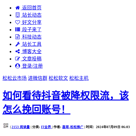
返回首页
站长动态
好文分享
段子来了
科技动态
站长工具
博客大全
文章投稿
登录/注册
松松云市场
进微信群
松松软文
松松主机
如何看待抖音被降权限流，该
怎么挽回账号！
|
2153
阅读量
| 分类:
IT业界
| 作者:
磊哥-松松推广
| 时间：2024年07月09日 06:03