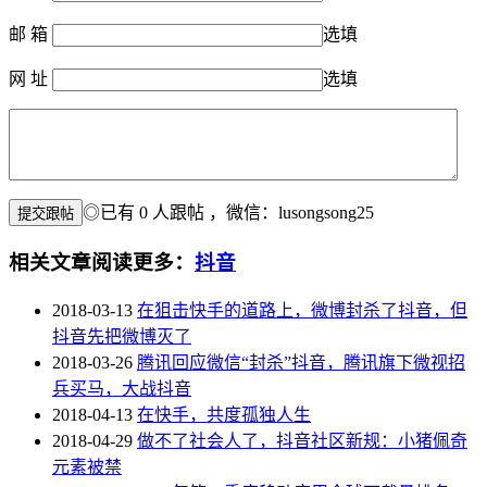
邮 箱
选填
网 址
选填
◎已有
0
人跟帖
，微信：lusongsong25
相关文章
阅读更多：
抖音
2018-03-13
在狙击快手的道路上，微博封杀了抖音，但
抖音先把微博灭了
2018-03-26
腾讯回应微信“封杀”抖音，腾讯旗下微视招
兵买马，大战抖音
2018-04-13
在快手，共度孤独人生
2018-04-29
做不了社会人了，抖音社区新规：小猪佩奇
元素被禁