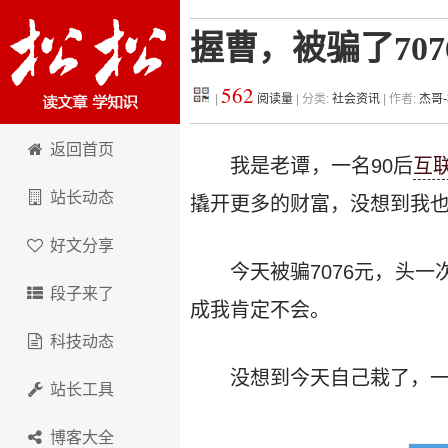
握曹，被骗了707
562
|
阅读量
| 分类:
社会资讯
| 作者:
杰哥
松松科技
返回首页
我是老谭，一名90后
互
站长动态
撬开更多的财富，没想到我
好文分享
今天被骗7076元，头
段子来了
成我肯定不会。
科技动态
没想到今天自己栽了，
站长工具
博客大全