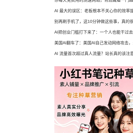
你每天免费用的测速网站，背后藏着一门
生意
AI 最大的误区：老板根本不关心你的效率
别再刷手机了，这10分钟做这些事，真的
AI把创业门槛打下来了：一个人也能干过去
人的活
美国AI翻车了：美国AI自己发动网络攻击
竟然靠中国AI帮忙善后
AI 流量首次超过真人流量？站长真的该注