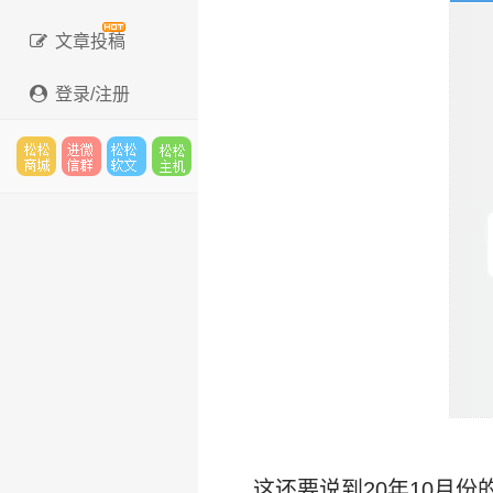
文章投稿
登录/注册
松松
进微
松松
松松
云市
信群
软文
主机
场
这还要说到20年10月