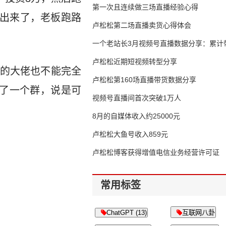
第一次且连续做三场直播经验心得
不出来了，老板跑路
卢松松第二场直播卖货心得体会
一个老站长3月视频号直播数据分享：累计带
65万
卢松松近期短视频转型分享
的大佬也不能完全
卢松松第160场直播带货数据分享
了一个群，说是可
视频号直播间首次突破1万人
8月的自媒体收入约25000元
卢松松大鱼号收入859元
卢松松博客获得增值电信业务经营许可证
常用标签
ChatGPT (13)
互联网八卦