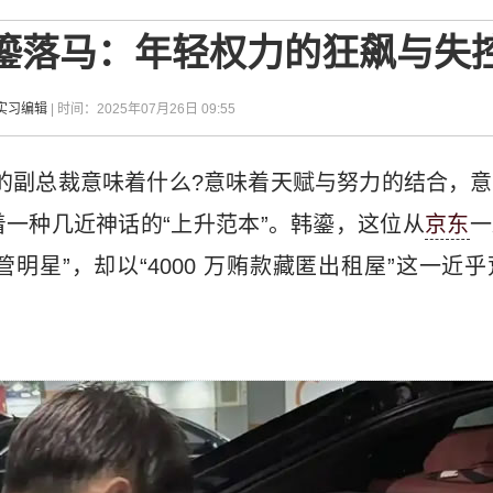
韩鎏落马：年轻权力的狂飙与失
实习编辑
| 时间：2025年07月26日 09:55
岁的副总裁意味着什么?意味着天赋与努力的结合，
一种几近神话的“上升范本”。韩鎏，这位从
京东
一
高管明星”，却以“4000 万贿款藏匿出租屋”这一