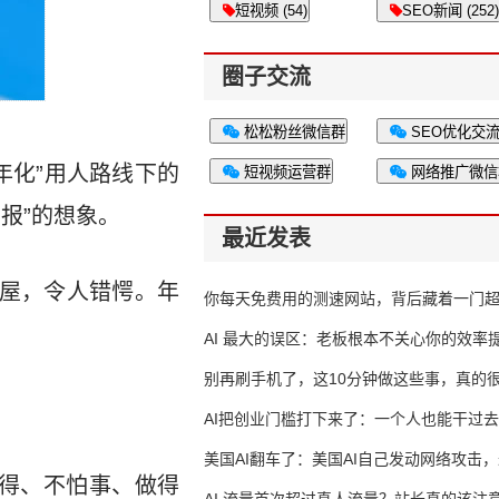
短视频 (54)
SEO新闻 (252)
圈子交流
松松粉丝微信群
SEO优化交
年化”用人路线下的
短视频运营群
网络推广微信
报”的想象。
最近发表
租屋，令人错愕。年
你每天免费用的测速网站，背后藏着一门
生意
AI 最大的误区：老板根本不关心你的效率
别再刷手机了，这10分钟做这些事，真的
AI把创业门槛打下来了：一个人也能干过去
人的活
美国AI翻车了：美国AI自己发动网络攻击
得、不怕事、做得