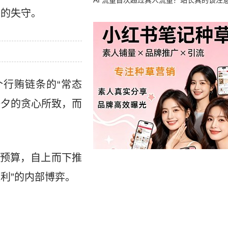
竟然靠中国AI帮忙善后
AI 流量首次超过真人流量？站长真的该注
度的失守。
行贿链条的“常态
一夕的贪心所致，而
预算，自上而下推
利”的内部博弈。