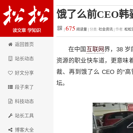
饿了么前CEO
675
|
阅读量
| 分类:
社会资讯
| 作者:
松松
松松科技
返回首页
在中国
互联网
界，38 
站长动态
资源的职业快车道，更意味着
裁、再到饿了么 CEO 的“
好文分享
坛。
段子来了
科技动态
站长工具
博客大全