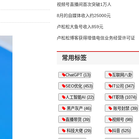
视频号直播间首次突破1万人
8月的自媒体收入约25000元
卢松松大鱼号收入859元
卢松松博客获得增值电信业务经营许可证
常用标签
ChatGPT (13)
互联网八卦
SEO优化 (453)
IT公司 (347)
人工智能AI (22)
IT职场 (1074)
黑产灰产 (46)
账号封禁 (39)
直播带货 (39)
视频号 (98)
科技大佬 (29)
抖音 (525)