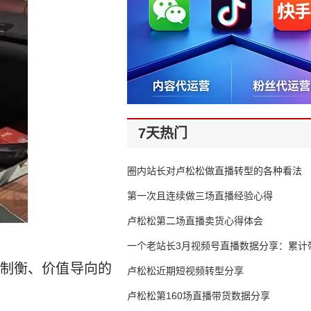
7天热门
圈内站长对卢松松做直播转型的各种看法
第一次且连续做三场直播经验心得
卢松松第二场直播卖货心得体会
一个老站长3月视频号直播数据分享：累计带
制衡、价值导向的
65万
卢松松近期短视频转型分享
卢松松第160场直播带货数据分享