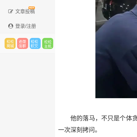
文章投稿
登录/注册
松松
进微
松松
松松
云市
信群
软文
主机
场
他的落马，不只是个体
一次深刻拷问。