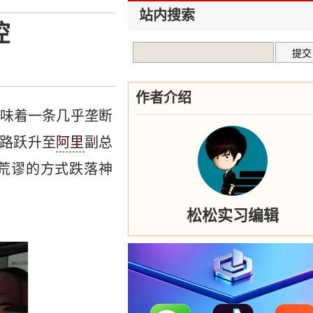
站内搜索
控
作者介绍
意味着一条几乎垄断
路跃升至
阿里
副总
近乎荒谬的方式跌落神
松松实习编辑