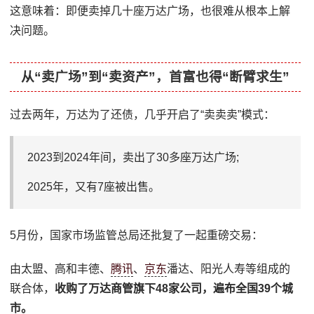
这意味着：即便卖掉几十座万达广场，也很难从根本上解
决问题。
从“卖广场”到“卖资产”，首富也得“断臂求生”
过去两年，万达为了还债，几乎开启了“卖卖卖”模式：
2023到2024年间，卖出了30多座万达广场;
2025年，又有7座被出售。
5月份，国家市场监管总局还批复了一起重磅交易：
由太盟、高和丰德、
腾讯
、
京东
潘达、阳光人寿等组成的
联合体，
收购了万达商管旗下48家公司，遍布全国39个城
市。