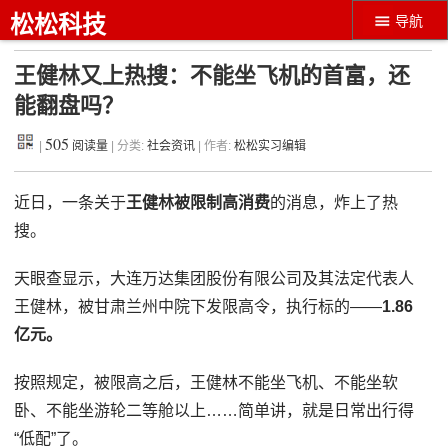
松松科技
导航
王健林又上热搜：不能坐飞机的首富，还
能翻盘吗？
505
|
阅读量
| 分类:
社会资讯
| 作者:
松松实习编辑
近日，一条关于
王健林被限制高消费
的消息，炸上了热
搜。
天眼查显示，大连万达集团股份有限公司及其法定代表人
王健林，被甘肃兰州中院下发限高令，执行标的——
1.86
亿元。
按照规定，被限高之后，王健林不能坐飞机、不能坐软
卧、不能坐游轮二等舱以上……简单讲，就是日常出行得
“低配”了。