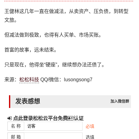
王健林这几年一直在做减法，从卖资产、压负债，到转型
文旅。
但减法做到极致，也得有人买单、市场买账。
首富的故事，远未结束。
只是现在，他得坐“硬座”，继续想办法还债了。
来源：
松松科技
QQ/微信：lusongsong7
发表感想
加入微信群
点此登录松松云平台免费
认证
名 称
必填
邮 箱
选填