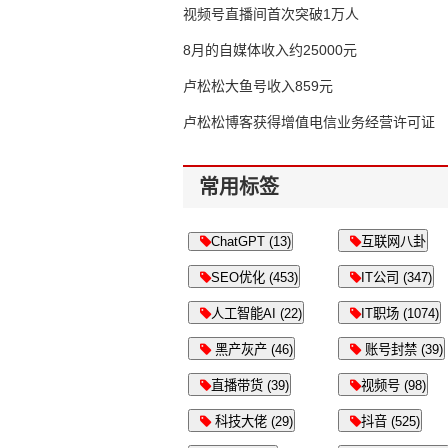
视频号直播间首次突破1万人
8月的自媒体收入约25000元
卢松松大鱼号收入859元
卢松松博客获得增值电信业务经营许可证
常用标签
ChatGPT (13)
互联网八卦
SEO优化 (453)
IT公司 (347)
人工智能AI (22)
IT职场 (1074)
黑产灰产 (46)
账号封禁 (39)
直播带货 (39)
视频号 (98)
科技大佬 (29)
抖音 (525)