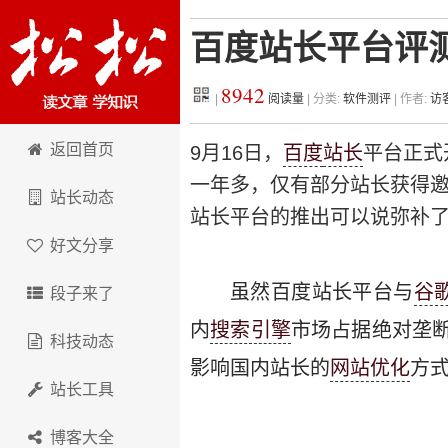
百度站长平台评
8942
|
阅读量
| 分类:
软件测评
| 作者:
访
松松科技
返回首页
9月16日，
百度
站长
平台正式
一年多，仅有部分站长获得
站长动态
站长平台的推出可以说弥补
好文分享
虽然百度站长平台与
谷
段子来了
内
搜索引擎
市场占据绝对垄
科技动态
影响国内站长的
网站优化
方
站长工具
博客大全