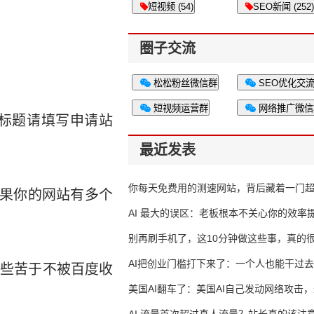
短视频 (54)
SEO新闻 (252)
圈子交流
松松粉丝微信群
SEO优化交
短视频运营群
网络推广微信
邮件标题请填写申请站
最近发表
你每天免费用的测速网站，背后藏着一门
如果你的网站有多个
生意
AI 最大的误区：老板根本不关心你的效率
别再刷手机了，这10分钟做这些事，真的
AI把创业门槛打下来了：一个人也能干过去
那些苦于不被百度收
人的活
美国AI翻车了：美国AI自己发动网络攻击