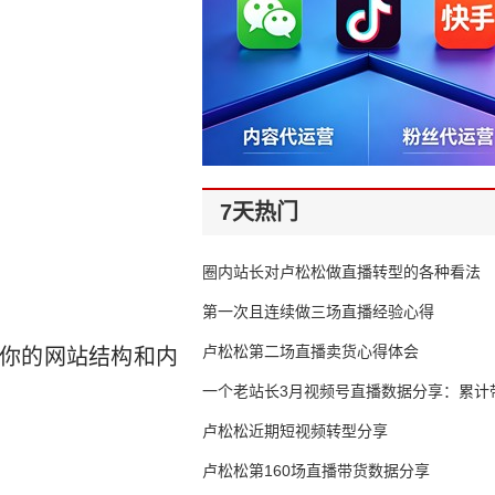
7天热门
圈内站长对卢松松做直播转型的各种看法
第一次且连续做三场直播经验心得
卢松松第二场直播卖货心得体会
解你的网站结构和内
一个老站长3月视频号直播数据分享：累计带
65万
卢松松近期短视频转型分享
卢松松第160场直播带货数据分享