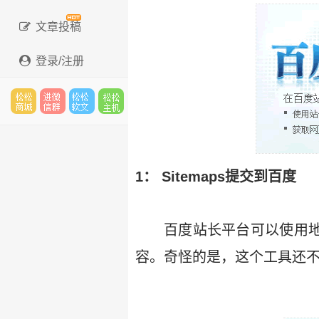
文章投稿
登录/注册
松松
进微
松松
松松
1： Sitemaps提交到百度
云市
信群
软文
主机
百度站长平台可以使用地图
容。奇怪的是，这个工具还
场