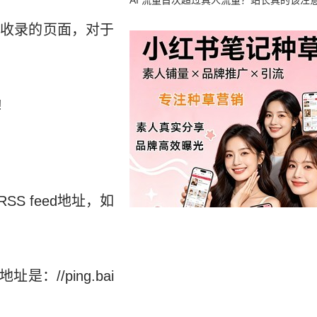
竟然靠中国AI帮忙善后
AI 流量首次超过真人流量？站长真的该注
度收录的页面，对于
!
 feed地址，如
//ping.bai