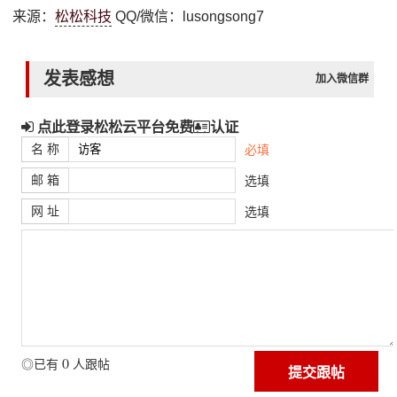
来源：
松松科技
QQ/微信：lusongsong7
发表感想
加入微信群
点此登录松松云平台免费
认证
名 称
必填
邮 箱
选填
网 址
选填
0
◎已有
人跟帖