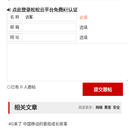
点此登录松松云平台免费
认证
名 称
必填
邮 箱
选填
网 址
选填
0
◎已有
人跟帖
相关文章
阅读更多：
网络
黑客
安全
4G来了 中国移动的委屈成长故事