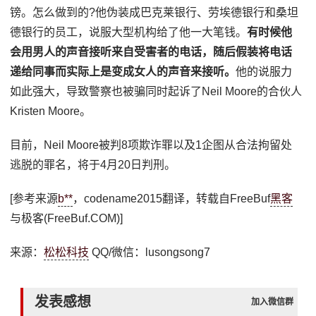
镑。怎么做到的?他伪装成巴克莱银行、劳埃德银行和桑坦
德银行的员工，说服大型机构给了他一大笔钱。
有时候他
会用男人的声音接听来自受害者的电话，随后假装将电话
递给同事而实际上是变成女人的声音来接听。
他的说服力
如此强大，导致警察也被骗同时起诉了Neil Moore的合伙人
Kristen Moore。
目前，Neil Moore被判8项欺诈罪以及1企图从合法拘留处
逃脱的罪名，将于4月20日判刑。
[参考来源
b**
，codename2015翻译，转载自FreeBuf
黑客
与极客(FreeBuf.COM)]
来源：
松松科技
QQ/微信：lusongsong7
发表感想
加入微信群