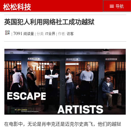
松松科技
导航
英国犯人利用网络社工成功越狱
7091
|
阅读量
| 分类:
IT业界
| 作者:
访客
在电影中，无论是肖申克还是迈克尔史高飞，他们的越狱