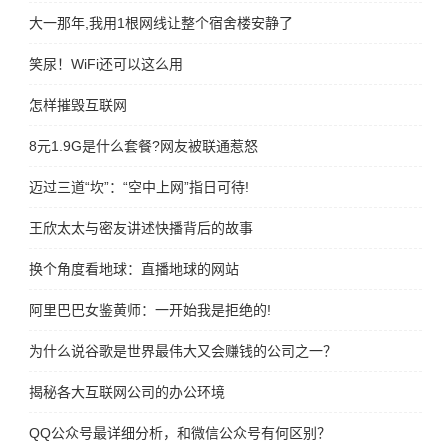
大一那年,我用1根网线让整个宿舍楼安静了
笑尿！WiFi还可以这么用
怎样摧毁互联网
8元1.9G是什么套餐?网友被联通惹怒
迈过三道“坎”：“空中上网”指日可待!
王欣太太与密友讲述快播背后的故事
换个角度看地球：直播地球的网站
阿里巴巴女鉴黄师：一开始我是拒绝的!
为什么说谷歌是世界最伟大又会赚钱的公司之一？
揭秘各大互联网公司的办公环境
QQ公众号最详细分析，和微信公众号有何区别？