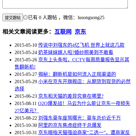
◎已有
0
人跟帖
，微信：lusongsong25
相关文章
阅读更多：
互联网
京东
2015-05-10
传说中刘强东的4亿飞机 世界上就这几款
2015-05-24
奶茶妹妹嫁人啦?婚纱照美到不敢看
2015-05-26
京东上头条啦，CCTV每周质量报告显示其
售翻新机!
2015-05-27
揭秘：翻新机是如何流入正规渠道的
2015-05-29
小米在京东开旗舰店：从期货到现货的必然
选择
2015-06-23
京东和天猫的差异究竟在哪里?
2015-08-11
O2O爆发战！马云为什么能让京东一夜损失
27亿美元？
2015-08-22
刘强东豪车座驾曝光：豪车总价近千万
2015-10-30
阿里的京东焦虑症终于总爆发
2015-10-31
京东暗指天猫强迫商家“二选一”，遭商家反