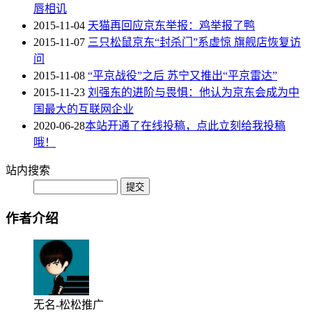
唇相讥
2015-11-04
天猫再回应京东举报：鸡举报了鸭
2015-11-07
三只松鼠京东“封杀门”系虚惊 旗舰店恢复访
问
2015-11-08
“平京战役”之后 苏宁又推出“平京雷达”
2015-11-23
刘强东的进阶与畏惧：他认为京东会成为中
国最大的互联网企业
2020-06-28
本站开通了在线投稿，点此立刻给我投稿
哦！
站内搜索
作者介绍
无名-松松推广