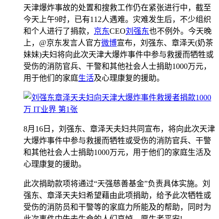
天津爆炸事故的处置和搜救工作仍在紧张进行中，截至
今天上午9时，已有112人遇难。灾难发生后，不少组织
和个人进行了捐款，
京东
CEO
刘强东
也不例外。今天晚
上，@京东发言人官方
微博
宣布，刘强东、章泽天(奶茶
妹妹)夫妇将向此次天津大爆炸事件中参与救援而牺牲或
受伤的消防官兵、干警和其他社会人士捐助1000万元，
用于他们的家庭
生活
及心理康复的援助。
8月16日，刘强东、章泽天夫妇共同宣布，将向此次天津
大爆炸事件中参与救援而牺牲或受伤的消防官兵、干警
和其他社会人士捐助1000万元，用于他们的家庭生活及
心理康复的援助。
此次捐助款项将通过“天强慈善基金”负责具体实施。刘
强东、章泽天夫妇希望藉由此项捐助，给予此次牺牲或
受伤的消防员和干警等的家庭力所能及的帮助，同时为
此次事件中失去生命的人们哀悼，愿生者平安!