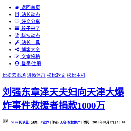
返回首页
站长动态
好文分享
段子来了
科技动态
站长工具
博客大全
文章投稿
登录/注册
松松云市场
进微信群
松松软文
松松主机
刘强东章泽天夫妇向天津大爆
炸事件救援者捐款1000万
|
5776
阅读量
| 分类:
IT业界
| 作者:
无名-松松推广
| 时间：2015年08月17日 13:40