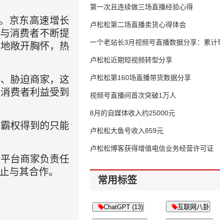
第一次且连续做三场直播经验心得
宴。京东高速增长
卢松松第二场直播卖货心得体会
给与消费者不断提
一个老站长3月视频号直播数据分享：累计带
往地敞开胸怀，热
65万
卢松松近期短视频转型分享
卢松松第160场直播带货数据分享
绑、胁迫商家，这
致消费者利益受到
视频号直播间首次突破1万人
8月的自媒体收入约25000元
从霸权得到的只能
卢松松大鱼号收入859元
卢松松博客获得增值电信业务经营许可证
有平台商家负责任
止与其合作。
常用标签
ChatGPT (13)
互联网八卦