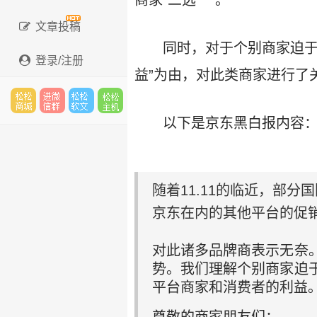
商家“二选一”。
文章投稿
同时，对于个别商家迫于
登录/注册
益”为由，对此类商家进行了
以下是京东黑白报内容
松松
进微
松松
松松
随着11.11的临近，部
云市
信群
软文
主机
京东在内的其他平台的促
对此诸多品牌商表示无奈
场
势。我们理解个别商家迫
平台商家和消费者的利益