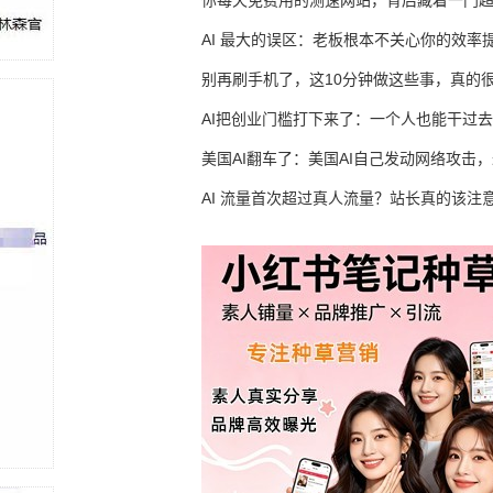
你每天免费用的测速网站，背后藏着一门
生意
AI 最大的误区：老板根本不关心你的效率
别再刷手机了，这10分钟做这些事，真的
AI把创业门槛打下来了：一个人也能干过去
人的活
美国AI翻车了：美国AI自己发动网络攻击
竟然靠中国AI帮忙善后
AI 流量首次超过真人流量？站长真的该注