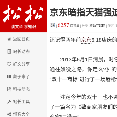
京东暗指天猫强
6257
|
阅读量
| 分类:
移动互联网
| 作者:
松松科技
返回首页
还记得两年前
京东
6.18店
站长动态
2013年6月1日清晨
好文分享
通往奴役之路，你走么?》
段子来了
“双十一商标”进行了一场唇
科技动态
注定今年的双十一也不会
站长工具
了一篇名为《致商家朋友们
博客大全