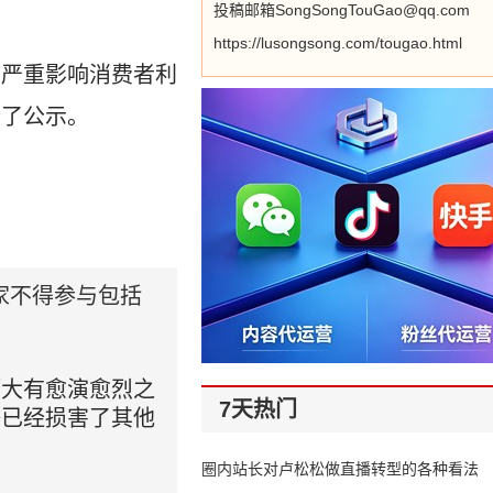
投稿邮箱SongSongTouGao@qq.com
https://lusongsong.com/tougao.html
“严重影响消费者利
行了公示。
家不得参与包括
压大有愈演愈烈之
7天热门
举已经损害了其他
圈内站长对卢松松做直播转型的各种看法