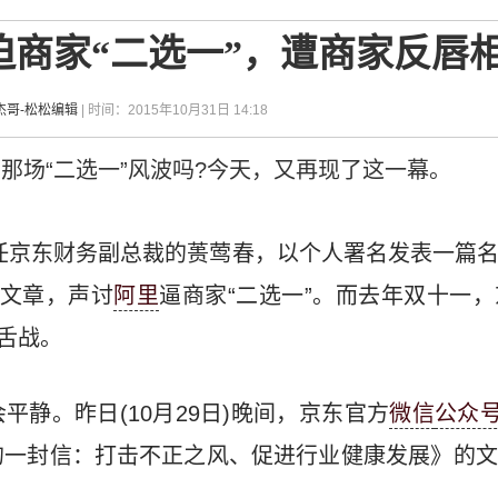
迫商家“二选一”，遭商家反唇
杰哥-松松编辑
| 时间：2015年10月31日 14:18
庆的那场“二选一”风波吗?今天，又再现了这一幕。
，时任京东财务副总裁的蒉莺春，以个人署名发表一篇
的文章，声讨
阿里
逼商家“二选一”。而去年双十一
枪舌战。
平静。昨日(10月29日)晚间，京东官方
微信
公众
的一封信：打击不正之风、促进行业健康发展》的文