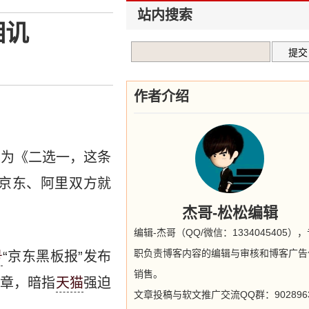
站内搜索
相讥
作者介绍
名为《二选一，这条
，京东、阿里双方就
杰哥-松松编辑
编辑-杰哥（QQ/微信：1334045405）
职负责博客内容的编辑与审核和博客广告
号
“京东黑板报”发布
销售。
章，暗指
天猫
强迫
文章投稿与软文推广交流QQ群：9028963