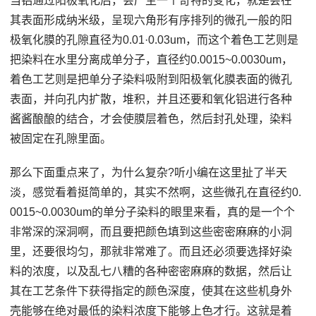
当铝通过阳极氧化后，会产生一个奇特的变化，就是会在
其表面形成纳米级，呈现六角形有序排列的微孔一般的阳
极氧化膜的孔隙直径为0.01·0.03um，而这个着色工艺则是
把染料在水里分离成单分子，直径约0.0015~0.0030um，
着色工艺则是把单分子染料吸附到阳极氧化膜表面的微孔
表面，并向孔内扩散，堆积，并且还要和氧化铝进行各种
酱酱酿酿的结合，才会使膜层着色，然后封孔处理，染料
被固定在孔隙里面。
那么下面重点来了，为什么复杂?听小编在这里扯了半天
淡，感觉看着挺简单的，其实不然啊，这些微孔在直径约0.
0015~0.0030um的单分子染料的眼里来看，真的是一个个
非常深的深洞啊，而且要把颜色填到这些密密麻麻的小洞
里，还要很均匀，那就非常难了。而且还必须要选择好染
料的浓度，以及乱七八糟的各种密密麻麻的数据，然后让
其在工艺条件下获得指定的颜色深度，使其在这些机身外
壳能够在绝对最低的染料浓度下能够上色才行。这就是着