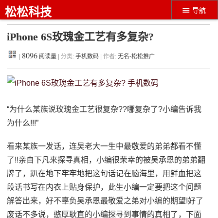
松松科技
导航
iPhone 6S玫瑰金工艺有多复杂?
8096
|
阅读量
| 分类:
手机数码
| 作者:
无名-松松推广
“为什么某族说玫瑰金工艺很复杂??哪复杂了?小编告诉我
为什么!!!”
看来某族一发话，连吴老大一生中最敬爱的弟弟都看不懂
了!!亲自下凡来探寻真相，小编很荣幸的被吴承恩的弟弟翻
牌了，趴在地下牢牢地把这句话记在脑海里，用鲜血把这
段话书写在内衣上贴身保护，此生小编一定要把这个问题
解答出来，好不辜负吴承恩最敬爱之弟对小编的期望!好了
废话不多说，憨厚耿直的小编探寻到事情的真相了，下面