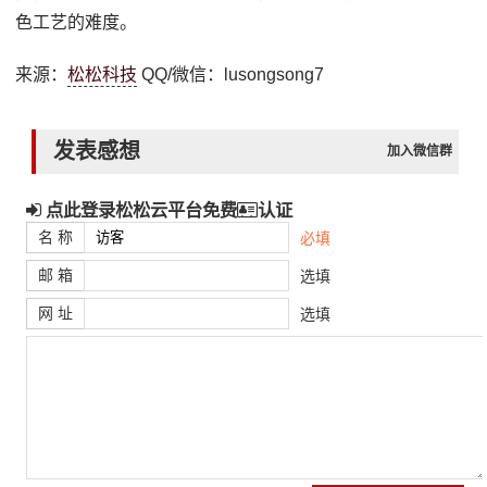
色工艺的难度。
来源：
松松科技
QQ/微信：lusongsong7
发表感想
加入微信群
点此登录松松云平台免费
认证
名 称
必填
邮 箱
选填
网 址
选填