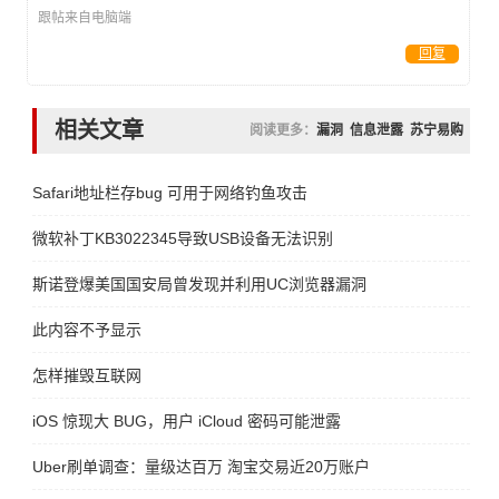
跟帖来自电脑端
回复
相关文章
阅读更多：
漏洞
信息泄露
苏宁易购
Safari地址栏存bug 可用于网络钓鱼攻击
微软补丁KB3022345导致USB设备无法识别
斯诺登爆美国国安局曾发现并利用UC浏览器漏洞
此内容不予显示
怎样摧毁互联网
iOS 惊现大 BUG，用户 iCloud 密码可能泄露
Uber刷单调查：量级达百万 淘宝交易近20万账户