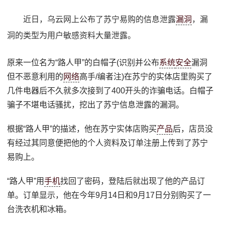
近日，乌云网上公布了苏宁易购的信息泄露
漏洞
，漏
洞的类型为用户敏感资料大量泄露。
原来一位名为“路人甲”的白帽子(识别并公布
系统
安全
漏洞
但不恶意利用的
网络
高手/编者注)在苏宁的实体店里购买了
几件电器后不久就多次接到了400开头的诈骗电话。白帽子
骗子不堪电话骚扰，挖出了苏宁信息泄露的漏洞。
根据“路人甲”的描述，他在苏宁实体店购买
产品
后，店员没
有经过其同意便把他的个人资料及订单注册上传到了苏宁
易购上。
“路人甲”用
手机
找回了密码，登陆后就出现了他的产品订
单。订单显示，他在今年9月14日和9月17日分别购买了一
台洗衣机和冰箱。