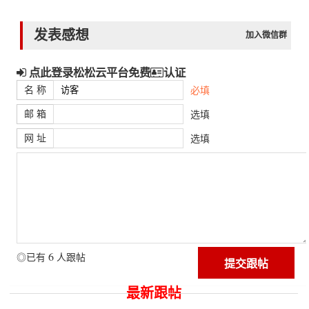
发表感想
加入微信群
点此登录松松云平台免费
认证
名 称
必填
邮 箱
选填
网 址
选填
6
◎已有
人跟帖
最新跟帖