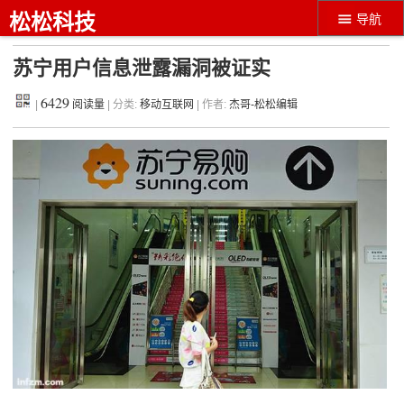
松松科技
导航
苏宁用户信息泄露漏洞被证实
6429
|
阅读量
| 分类:
移动互联网
| 作者:
杰哥-松松编辑