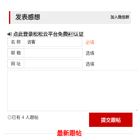
发表感想
加入微信群
点此登录松松云平台免费
认证
名 称
必填
邮 箱
选填
网 址
选填
4
◎已有
人跟帖
最新跟帖