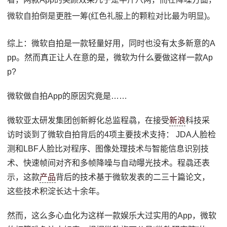
微软自拍倒是更胜一筹(红色礼服上的颗粒对比最为明显)。
综上：微软自拍是一款轻量好用，同时也没有太多新意的A
pp。然而真正让人在意的是，微软为什么要做这样一款Ap
p?
微软做自拍App的原因究竟是……
微软亚太研发集团创新孵化总监程骉，在接受
新浪
科技采
访时谈到了微软自拍背后的4项主要技术支持： JDA人脸检
测和LBF人脸比对程序、图像处理技术与智能信息识别技
术、快速帧间对齐和多帧降噪与自动曝光技术。程骉还表
示，这款
产品
背后的技术基于微软发表的二三十篇论文，
这些技术积淀长达十余年。
然而，这么多心血化为这样一款娱乐大过实用的App，微软