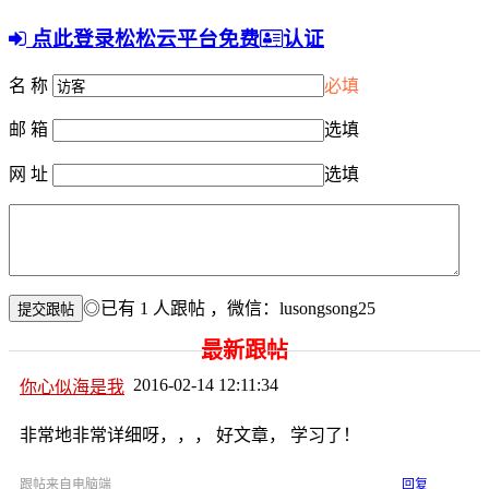
点此登录松松云平台免费
认证
名 称
必填
邮 箱
选填
网 址
选填
◎已有
1
人跟帖
，微信：lusongsong25
最新跟帖
2016-02-14 12:11:34
你心似海是我
非常地非常详细呀，，， 好文章， 学习了！
跟帖来自电脑端
回复