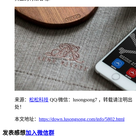
来源：
松松科技
QQ/微信：lusongsong7
，转载请注明出
处！
本文地址：
https://down.lusongsong.com/info/5802.html
发表感想
加入微信群