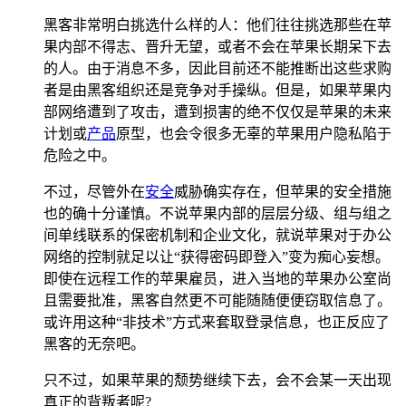
黑客非常明白挑选什么样的人：他们往往挑选那些在苹
果内部不得志、晋升无望，或者不会在苹果长期呆下去
的人。由于消息不多，因此目前还不能推断出这些求购
者是由黑客组织还是竞争对手操纵。但是，如果苹果内
部网络遭到了攻击，遭到损害的绝不仅仅是苹果的未来
计划或
产品
原型，也会令很多无辜的苹果用户隐私陷于
危险之中。
不过，尽管外在
安全
威胁确实存在，但苹果的安全措施
也的确十分谨慎。不说苹果内部的层层分级、组与组之
间单线联系的保密机制和企业文化，就说苹果对于办公
网络的控制就足以让“获得密码即登入”变为痴心妄想。
即使在远程工作的苹果雇员，进入当地的苹果办公室尚
且需要批准，黑客自然更不可能随随便便窃取信息了。
或许用这种“非技术”方式来套取登录信息，也正反应了
黑客的无奈吧。
只不过，如果苹果的颓势继续下去，会不会某一天出现
真正的背叛者呢?