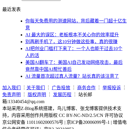
最近发表
你每天免费用的测速网站，背后藏着一门超十亿生
意
AI 最大的误区：老板根本不关心你的效率提升
别再刷手机了，这10分钟做这些事，真的很赚
AI把创业门槛打下来了：一个人也能干过去10个
人的活
美国AI翻车了：美国AI自己发动网络攻击，最后
竟然靠中国AI帮忙善后
AI 流量首次超过真人流量？站长真的该注意了
加入我们
┊
关于我们
┊
广告投放
┊
商务合作
┊
举报投诉
┊
免责声明
┊
版权声明
┊
发展历程
┊ 站长邮
箱:13340454@qq.com
本站采用Z-Blog系统搭建，鸟儿博客、张戈博客提供技术支
持，内容采用创作共用版权 CC BY-NC-ND/2.5/CN 许可协议
京公网安备 11011602000576号 | 京ICP备20006099号-1 | 增值电