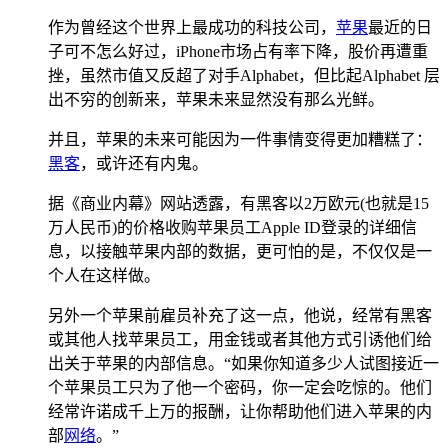
作为曾经这个世界上最成功的科技公司，
苹果
最近的日
子可不怎么好过，iPhone市场占有率下降，股价再遭重
挫，虽然市值又反超了对手Alphabet，但比起Alphabet 层
出不穷的创新来，苹果未来显然没有那么光鲜。
并且，苹果的未来可能因为一件事情变得更加糟糕了：
黑客
，或许还有内鬼。
据《商业内幕》网站透露，有黑客以2万欧元(也就是15
万人民币)的价格收购苹果员工Apple ID登录的详细信
息，以接触苹果内部的数据，更可怕的是，不仅仅是一
个人在这样做。
另外一个苹果前雇员补充了这一点，他说，经常有黑客
或其他人找苹果员工，用金钱或者其他方式引诱他们给
出关于苹果的内部信息。“如果你知道多少人试图接近一
个苹果员工只为了他一个密码，你一定会吃惊的。他们
经常许诺成千上万的报酬，让你帮助他们进入苹果的内
部
网络
。”