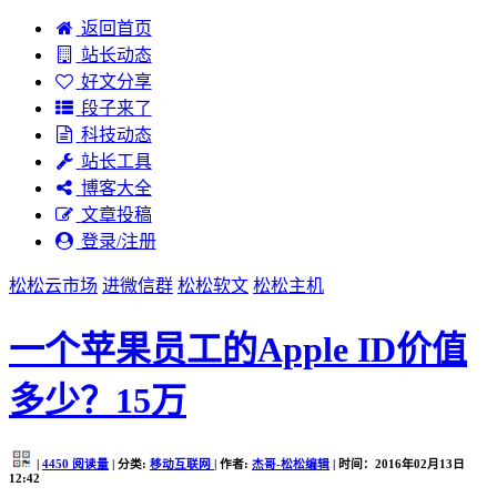
返回首页
站长动态
好文分享
段子来了
科技动态
站长工具
博客大全
文章投稿
登录/注册
松松云市场
进微信群
松松软文
松松主机
一个苹果员工的Apple ID价值
多少？15万
|
4450
阅读量
| 分类:
移动互联网
| 作者:
杰哥-松松编辑
| 时间：2016年02月13日
12:42