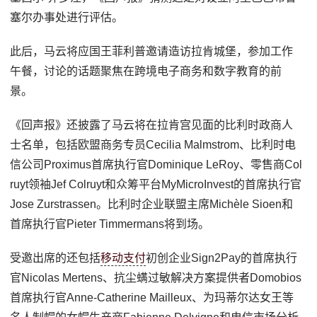
塞尔办事处进行评估。
此后，马云将应国王菲利普邀请造访拉肯城堡，参加工作
午餐，讨论的话题聚焦在跨境电子商务和数字教育的前
景。
《回声报》还披露了马云将在拉肯宫见面的比利时政商人
士名单，包括欧盟商务专员Cecilia Malmstrom、比利时电
信公司Proximus首席执行官Dominique LeRoy、零售商Col
ruyt领袖Jef Colruyt和众筹平台MyMicroInvest的首席执行官
Jose Zurstrassen。比利时企业联盟主席Michèle Sioen和
首席执行官Pieter Timmermans将到场。
受邀出席的还包括
移动支付
初创企业Sign2Pay的首席执行
官Nicolas Mertens、抗尘螨过敏解决方案提供者Domobios
首席执行官Anne-Catherine Mailleux、为玛蒂尔达女王等