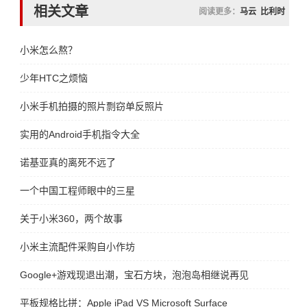
相关文章
阅读更多：
马云
比利时
小米怎么熬？
少年HTC之烦恼
小米手机拍摄的照片剽窃单反照片
实用的Android手机指令大全
诺基亚真的离死不远了
一个中国工程师眼中的三星
关于小米360，两个故事
小米主流配件采购自小作坊
Google+游戏现退出潮，宝石方块，泡泡岛相继说再见
平板规格比拼：Apple iPad VS Microsoft Surface