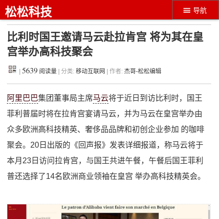
松松科技
导航
比利时国王邀请马云赴拉肯宫 将为其在皇
宫举办高科技聚会
5639
|
阅读量
| 分类:
移动互联网
| 作者:
杰哥-松松编辑
阿里巴巴
集团董事局主席
马云
将于近日到访比利时，国王
菲利普届时将在拉肯宫宴请马云，并为马云在皇宫举办由
众多欧洲高科技精英、奢侈品品牌和初创企业参加 的咖啡
聚会。20日出版的《回声报》发表详细报道，称马云将于
本月23日访问拉肯宫，与国王共进午餐，午餐后国王菲利
普还选择了14名欧洲商业领袖在皇宫 举办高科技精英会。