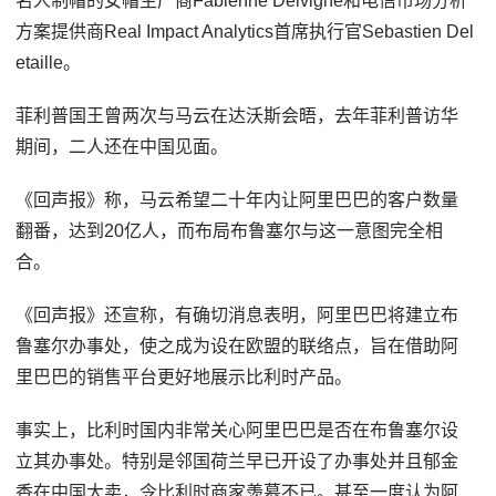
名人制帽的女帽生产商Fabienne Delvigne和电信市场分析
方案提供商Real Impact Analytics首席执行官Sebastien Del
etaille。
菲利普国王曾两次与马云在达沃斯会晤，去年菲利普访华
期间，二人还在中国见面。
《回声报》称，马云希望二十年内让阿里巴巴的客户数量
翻番，达到20亿人，而布局布鲁塞尔与这一意图完全相
合。
《回声报》还宣称，有确切消息表明，阿里巴巴将建立布
鲁塞尔办事处，使之成为设在欧盟的联络点，旨在借助阿
里巴巴的销售平台更好地展示比利时产品。
事实上，比利时国内非常关心阿里巴巴是否在布鲁塞尔设
立其办事处。特别是邻国荷兰早已开设了办事处并且郁金
香在中国大卖，令比利时商家羡慕不已。甚至一度认为阿