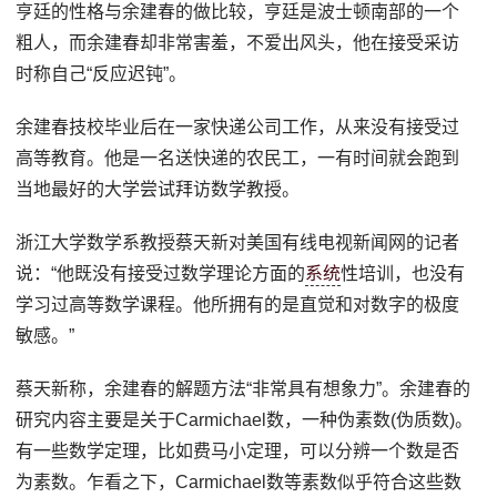
亨廷的性格与余建春的做比较，亨廷是波士顿南部的一个
粗人，而余建春却非常害羞，不爱出风头，他在接受采访
时称自己“反应迟钝”。
余建春技校毕业后在一家快递公司工作，从来没有接受过
高等教育。他是一名送快递的农民工，一有时间就会跑到
当地最好的大学尝试拜访数学教授。
浙江大学数学系教授蔡天新对美国有线电视新闻网的记者
说：“他既没有接受过数学理论方面的
系统
性培训，也没有
学习过高等数学课程。他所拥有的是直觉和对数字的极度
敏感。”
蔡天新称，余建春的解题方法“非常具有想象力”。余建春的
研究内容主要是关于Carmichael数，一种伪素数(伪质数)。
有一些数学定理，比如费马小定理，可以分辨一个数是否
为素数。乍看之下，Carmichael数等素数似乎符合这些数