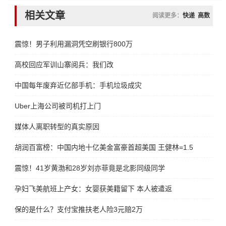
相关文章
阅读更多：
快递
高数
震惊！男子利用漏洞凭空刷银行800万
高校回应军训山寨阅兵：我们改
中国每年废弃近亿部手机：手机垃圾成灾
Uber上海公司被司机打上门
媒体人离职转型的真实原因
胡润百富榜：中国内地十亿美金富豪首超美国 王健林=1.5个马云
震惊！41岁黄渤和28岁刘亦菲竟是北影同级同学
孕妇飞美航班上产女：女婴获美籍留下 本人被遣返
保的是什么？支付宝推扶老人险3元赔2万