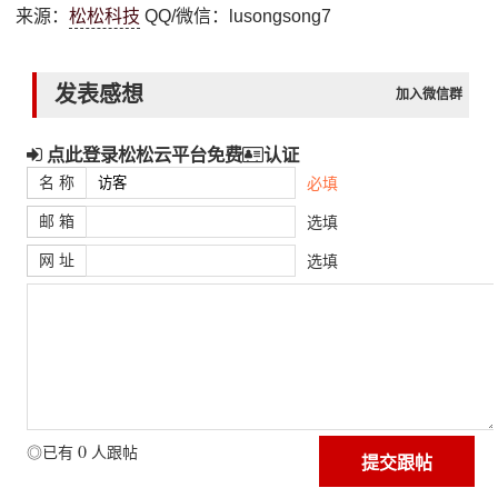
来源：
松松科技
QQ/微信：lusongsong7
发表感想
加入微信群
点此登录松松云平台免费
认证
名 称
必填
邮 箱
选填
网 址
选填
0
◎已有
人跟帖