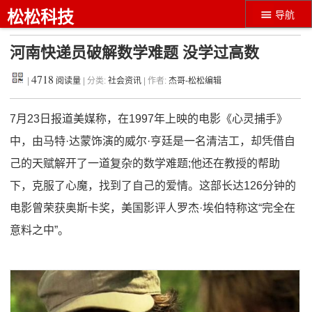
松松科技
导航
河南快递员破解数学难题 没学过高数
4718
|
阅读量
| 分类:
社会资讯
| 作者:
杰哥-松松编辑
7月23日报道美媒称，在1997年上映的电影《心灵捕手》
中，由马特·达蒙饰演的威尔·亨廷是一名清洁工，却凭借自
己的天赋解开了一道复杂的数学难题;他还在教授的帮助
下，克服了心魔，找到了自己的爱情。这部长达126分钟的
电影曾荣获奥斯卡奖，美国影评人罗杰·埃伯特称这“完全在
意料之中”。