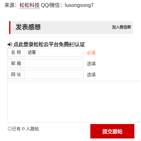
来源：
松松科技
QQ/微信：lusongsong7
发表感想
加入微信群
点此登录松松云平台免费
认证
名 称
必填
邮 箱
选填
网 址
选填
0
◎已有
人跟帖