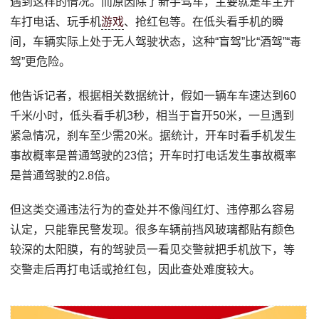
遇到这样的情况。而原因除了新手驾车，主要就是车主开
车打电话、玩手机
游戏
、抢红包等。在低头看手机的瞬
间，车辆实际上处于无人驾驶状态，这种“盲驾”比“酒驾”“毒
驾”更危险。
他告诉记者，根据相关数据统计，假如一辆车车速达到60
千米/小时，低头看手机3秒，相当于盲开50米，一旦遇到
紧急情况，刹车至少需20米。据统计，开车时看手机发生
事故概率是普通驾驶的23倍；开车时打电话发生事故概率
是普通驾驶的2.8倍。
但这类交通违法行为的查处并不像闯红灯、违停那么容易
认定，只能靠民警发现。很多车辆前挡风玻璃都贴有颜色
较深的太阳膜，有的驾驶员一看见交警就把手机放下，等
交警走后再打电话或抢红包，因此查处难度较大。