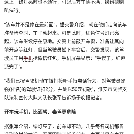
道上，绿灯亮时也不通行，引起后方车辆不满，纷纷摁喇
叭催行。
“该车并不是停在最前面”，据交警介绍，就在他们走向该车
准备检查时，车子动起来。可是此时，红色信号灯已亮
起，该车继续停在原地。交警上前敲开车窗，准备让其向
前开点等红灯，但当驾驶员摇下车窗后，交警发现，该驾
驶员正用
手机
抢微信红包，手机屏幕显示：“手慢了，红包
派完了”。
“我们已按驾驶机动车拨打接听手持电话行为，对驾驶员邵
强(化名)的驾驶证扣2分，并处以50元罚款”，淮安市交警支
队法制宣传大队大队长张军告诉扬子晚报记者。
开车玩手机，比酒驾、毒驾更危险
据张军介绍，绿灯亮了，前车却不动，几乎每名司机都曾