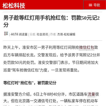
松松科技
导航
男子趁等红灯用手机抢红包：罚款50元记2
分
4658
|
阅读量
| 分类:
社会资讯
| 作者:
杰哥-松松编辑
昨天上午，淮安市区一男子利用等红灯间隙抢
微信
红包
致
后方车辆排起长龙。交警发现后，给予该男子驾照记2分并
处罚款50元的处罚。淮安交警部门表示，节日期间将加大
巡查“驾车抢微信红包”力度，一旦发现将重处。
等红灯时“抢红包”，被罚款记分
据淮安警方介绍，6日上午8时40分许，市区道路车
流量
很
大，但在北京路一交通信号灯处，一辆私家车停在机动车