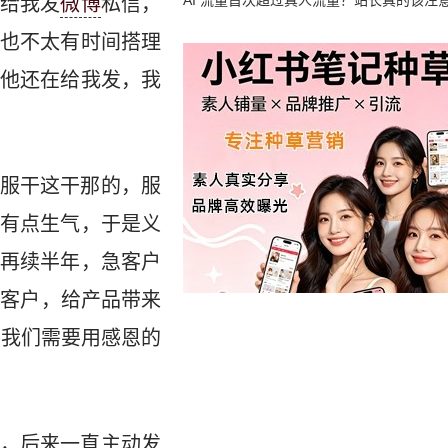
竟然靠中国AI帮忙善后
AI 流量首次超过真人流量？站长真的该注
给我发
微博
私信，
也不太有时间搭理
他还在给我发，我
服干这干那的，服
有点生气，于是义
再续半年，急客户
使客户，给产品带来
，我们需要用感恩的
，后来一直主动发