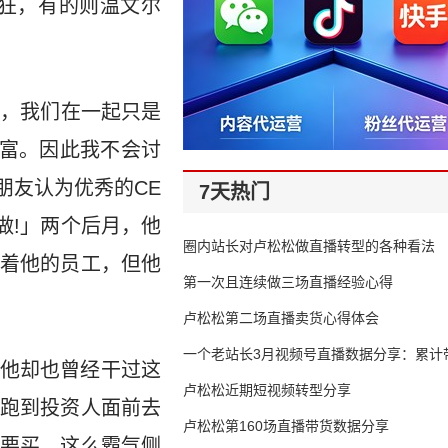
狂，有的则温文尔
我，我们在一起只是
财富。因此我不会讨
朋友认为优秀的CE
7天热门
做!」两个后月，他
圈内站长对卢松松做直播转型的各种看法
着他的员工，但他
第一次且连续做三场直播经验心得
卢松松第二场直播卖货心得体会
一个老站长3月视频号直播数据分享：累计带
他却也曾经干过这
65万
卢松松近期短视频转型分享
跑到投资人面前去
卢松松第160场直播带货数据分享
要买。这么霸气侧