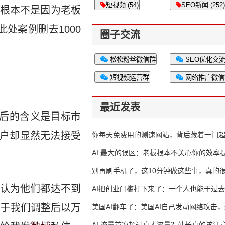
短视频 (54)
SEO新闻 (252)
根本不是因为老板
处案例删去1000
圈子交流
松松粉丝微信群
SEO优化交
短视频运营群
网络推广微信
最近发表
背后的含义是目标市
客户却显然无法接受
你每天免费用的测速网站，背后藏着一门
生意
AI 最大的误区：老板根本不关心你的效率
别再刷手机了，这10分钟做这些事，真的
认为他们都达不到
AI把创业门槛打下来了：一个人也能干过去
对于我们调整后以万
人的活
美国AI翻车了：美国AI自己发动网络攻击