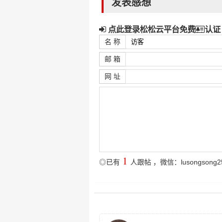
发表感想
点此登录松松云平台免费
认证
名 称
邮 箱
网 址
1
◎已有
人跟帖
，微信：lusongsong2