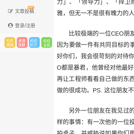
力」、「领导力」、「捍卫
文章投稿
雅，但无一不是很有魄力的
登录/注册
比较极端的一位CEO朋
因为要做一件有共同目标的事
松松
进微
松松
松松
好你们，我会很苛刻的对待你
O都是暴君，他曾经对他最好
再让工程师看看自己做的东
云市
信群
软文
主机
做的很成功。PS. 这位朋
另外一位朋友在我见过
场
样的事情：有一次他的一位
拍桌子，并威胁说如果你们