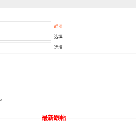
必填
选填
选填
5
最新跟帖