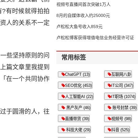
视频号直播间首次突破1万人
?有时候就得拍拍
8月的自媒体收入约25000元
资人的关系不一定
卢松松大鱼号收入859元
卢松松博客获得增值电信业务经营许可证
在一些坚持原则的问
常用标签
上篇文章里我提到
ChatGPT (13)
互联网八卦
「在一个共同协作
SEO优化 (453)
IT公司 (347)
人工智能AI (22)
IT职场 (1074)
黑产灰产 (46)
账号封禁 (39)
过于圆滑的人，往
直播带货 (39)
视频号 (98)
科技大佬 (29)
抖音 (525)