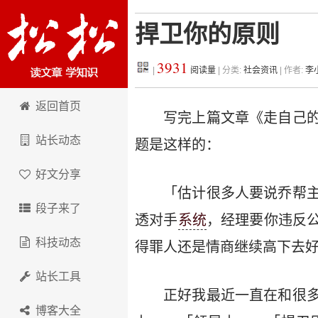
捍卫你的原则
3931
|
阅读量
| 分类:
社会资讯
| 作者:
李
松松科技
返回首页
写完上篇文章《走自己
站长动态
题是这样的：
好文分享
「估计很多人要说乔帮
段子来了
透对手
系统
，经理要你违反
科技动态
得罪人还是情商继续高下去好
站长工具
正好我最近一直在和很
博客大全