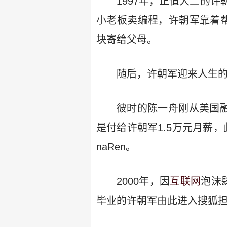
1997年，正值大二的
小老板卖编程，许朝军靠着帮小
块寄给父母。
随后，许朝军迎来人生的
彼时的陈一舟刚从美国融
是付给许朝军1.5万元月薪
naRen。
2000年，因
互联网
泡沫
毕业的许朝军由此进入搜狐担