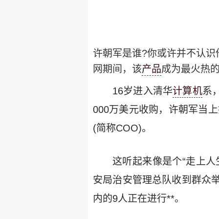
许朝军是谁?你或许并不认识他
网期间，该
产品
成为最火热
16岁进入清华
计算机
系，
000万美元收购，许朝军当
(简称COO)。
这听起来像是个“走上人
安局治安管理总队收到群众
内的9人正在进行**。