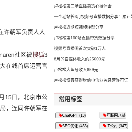
卢松松第二场直播卖货心得体会
一个老站长3月视频号直播数据分享：累计带
65万
卢松松近期短视频转型分享
，在许朝军负责人人
卢松松第160场直播带货数据分享
视频号直播间首次突破1万人
aren社区被
搜狐
3
8月的自媒体收入约25000元
盛大在线首席运营官
卢松松大鱼号收入859元
卢松松博客获得增值电信业务经营许可证
月15日，北京市公
常用标签
局，连同许朝军在
ChatGPT (13)
互联网八卦
SEO优化 (453)
IT公司 (347)