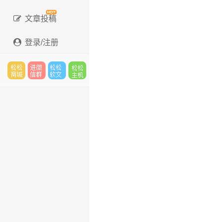
文章投稿
登录/注册
松松
进微
松松
松松
云市
信群
软文
主机
场