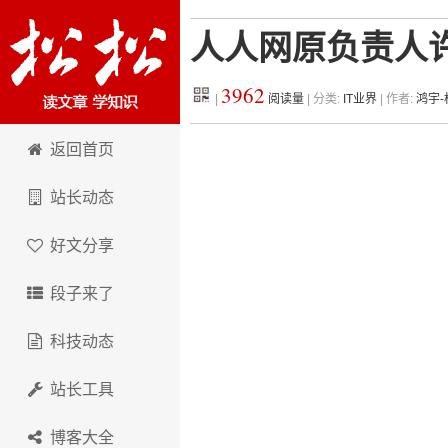
人人网原负责人许
3962
|
阅读量
| 分类:
IT业界
| 作者:
鸿宇
松松科技
返回首页
站长动态
好文分享
段子来了
科技动态
站长工具
博客大全