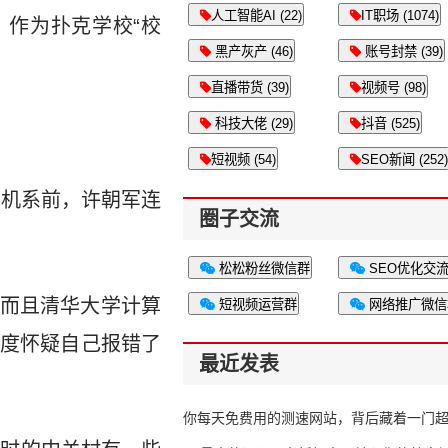
人工智能AI (22)
IT职场 (1074)
：作为扑克学校“校
黑产灰产 (46)
账号封禁 (39)
直播带货 (39)
视频号 (98)
科技大佬 (29)
抖音 (525)
短视频 (54)
SEO新闻 (252)
算机系前，许朝军连
圈子交流
松松粉丝微信群
SEO优化交
而且清华大学计算
短视频运营群
网络推广微信
度怀疑自己报错了
最近发表
你每天免费用的测速网站，背后藏着一门