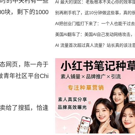
当时的中关村有一些
生意
AI 最大的误区：老板根本不关心你的效率
块，剩下的1000
别再刷手机了，这10分钟做这些事，真的
AI把创业门槛打下来了：一个人也能干过去
人的活
美国AI翻车了：美国AI自己发动网络攻击
竟然靠中国AI帮忙善后
AI 流量首次超过真人流量？站长真的该注
动态网页，陈一舟于
做青年社区平台Chi
en卖给了搜狐，恰逢