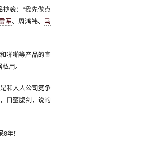
品抄袭：“我先做点
雷军
、周鸿祎、
马
和啪啪等产品的宣
器私用。
全是和人人公司竞争
，口蜜腹剑，说的
8年!”