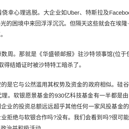
幸心理逃脱。大企业如Uber、特斯拉及Facebo
光的困境中来回浮浮沉沉。但隔天这些就会在埃隆
忘。
数周。那就是《华盛顿邮报》驻沙特领事馆(位于
i在尝试取得结婚证时被沙特特工暗杀了。
安的是它与公然滥用其权势及资金的政府相似。硅谷
理。软银愿景基金的930亿科技基金有一半都是
创企业的投资总额远远超乎其他任何一家风投基金的
业拒绝与软银合作吗?没有。我们会看到吗?很可
与政治并积极活动。