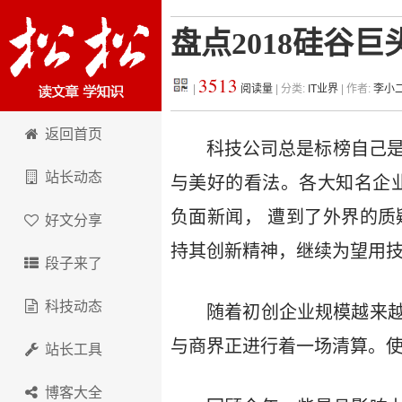
盘点2018硅谷
3513
|
阅读量
| 分类:
IT业界
| 作者:
李小
松松科技
返回首页
科技公司总是标榜自己是
站长动态
与美好的看法。各大知名企
负面新闻， 遭到了外界的质
好文分享
持其创新精神，继续为望用
段子来了
科技动态
随着初创企业规模越来
与商界正进行着一场清算。使
站长工具
博客大全