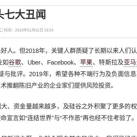
巨头七大丑闻
二
| 时间：2019年01月01日 19:24
好人。但2018年，关键人群质疑了长期以来人们
业如
谷歌
、Uber、Facebook、
苹果
、特斯拉及
亚马
疑与批评。2019年，希望各种不端行为及负面信
技术推翻陈旧产业的企业家们提供风险投资。
越大、资金量越来越多，及硅谷之外积聚了更多的权
命宣言如“连结世界”与“不作恶”再也经不住考验了