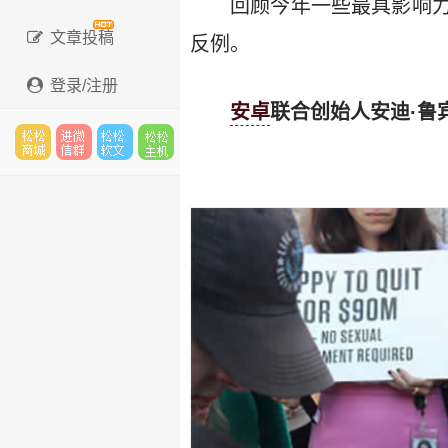
回顾今年一些最具影响
文章投稿
反例。
登录/注册
安卓
联合创始人安迪·鲁
松松
进微
松松
松松
云市
信群
软文
主机
场