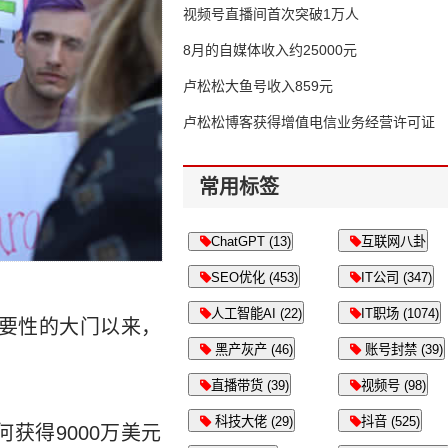
视频号直播间首次突破1万人
8月的自媒体收入约25000元
卢松松大鱼号收入859元
卢松松博客获得增值电信业务经营许可证
常用标签
ChatGPT (13)
互联网八卦
SEO优化 (453)
IT公司 (347)
人工智能AI (22)
IT职场 (1074)
重要性的大门以来，
黑产灰产 (46)
账号封禁 (39)
直播带货 (39)
视频号 (98)
科技大佬 (29)
抖音 (525)
获得9000万美元