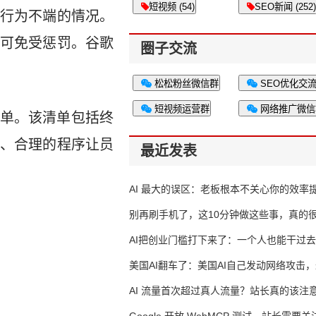
短视频 (54)
SEO新闻 (252)
行为不端的情况。
可免受惩罚。谷歌
圈子交流
松松粉丝微信群
SEO优化交
短视频运营群
网络推广微信
求清单。该清单包括终
、合理的程序让员
最近发表
AI 最大的误区：老板根本不关心你的效率
别再刷手机了，这10分钟做这些事，真的
AI把创业门槛打下来了：一个人也能干过去
人的活
美国AI翻车了：美国AI自己发动网络攻击
竟然靠中国AI帮忙善后
AI 流量首次超过真人流量？站长真的该注