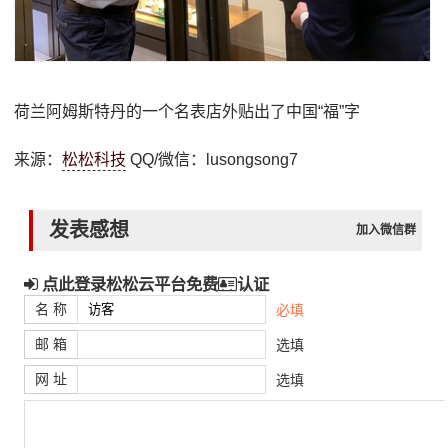
荷兰阿姆斯特丹的一个名表店外贴出了中国“福”字
来源：
松松科技
QQ/微信：lusongsong7
发表感想
加入微信群
点此登录松松云平台免费
认证
名 称
必填
邮 箱
选填
网 址
选填