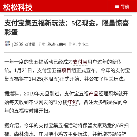
松松科技
导航
支付宝集五福新玩法：5亿现金，限量惊喜
彩蛋
2838
|
阅读量
| 分类:
移动互联网
| 作者:
李小二
一年一度的集五福活动已经成为
支付宝
用户过年的新传
统。1月21日，支付宝五福
项目
组正式宣布，今年的支付宝
集五福将在1月25(本周五)正式开始，并公布了相关玩法。
据爆料，2019年元旦刚过，支付宝五福
产品
经理冠华就开
始每天收到不少网友的“1分钱
红包
”，备注大多都是催问今
年的五福啥时候开扫。
据介绍，今年的支付宝集五福活动将保留大家熟悉的AR扫
福、森林浇水、庄园喂小鸡等主要玩法，并新增答题得福