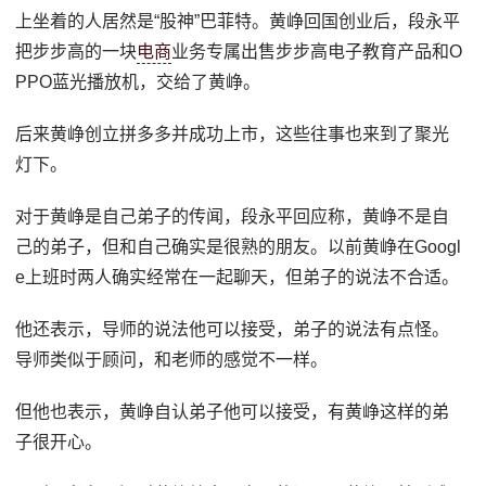
上坐着的人居然是“股神”巴菲特。黄峥回国创业后，段永平
把步步高的一块
电商
业务专属出售步步高电子教育产品和O
PPO蓝光播放机，交给了黄峥。
后来黄峥创立拼多多并成功上市，这些往事也来到了聚光
灯下。
对于黄峥是自己弟子的传闻，段永平回应称，黄峥不是自
己的弟子，但和自己确实是很熟的朋友。以前黄峥在Googl
e上班时两人确实经常在一起聊天，但弟子的说法不合适。
他还表示，导师的说法他可以接受，弟子的说法有点怪。
导师类似于顾问，和老师的感觉不一样。
但他也表示，黄峥自认弟子他可以接受，有黄峥这样的弟
子很开心。