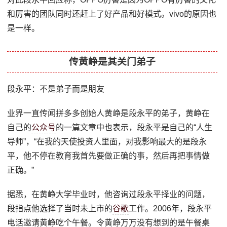
和厉害的团队同时还赶上了好产品和好模式。vivo的原因也
是一样。
传黄峥是其关门弟子
段永平：不是弟子而是朋友
业界一直传闻拼多多创始人黄峥是段永平的弟子，黄峥在
自己的
公众号
的一篇文章中也表示，段永平是自己的“人生
导师”，“在我的天使投资人里面，对我影响最大的是段永
平，他不停在教育我首先要做正确的事，然后再把事情做
正确。”
据悉，在黄峥大学毕业时，他咨询过段永平择业的问题，
段指点他选择了当时未上市的
谷歌
工作。2006年，段永平
电话邀请黄峥吃个午餐。令黄峥万万没有想到的是午餐桌