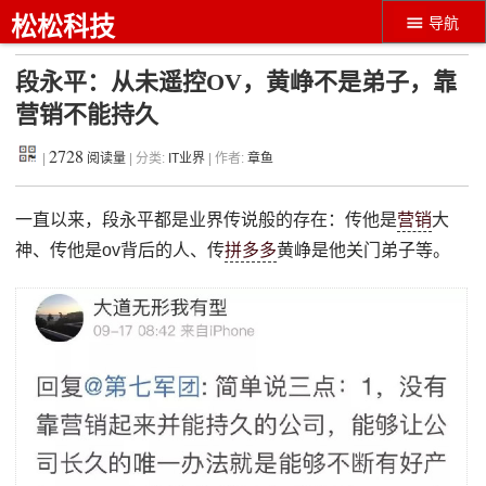
松松科技
导航
段永平：从未遥控OV，黄峥不是弟子，靠
营销不能持久
2728
|
阅读量
| 分类:
IT业界
| 作者:
章鱼
一直以来，段永平都是业界传说般的存在：传他是
营销
大
神、传他是ov背后的人、传
拼多多
黄峥是他关门弟子等。