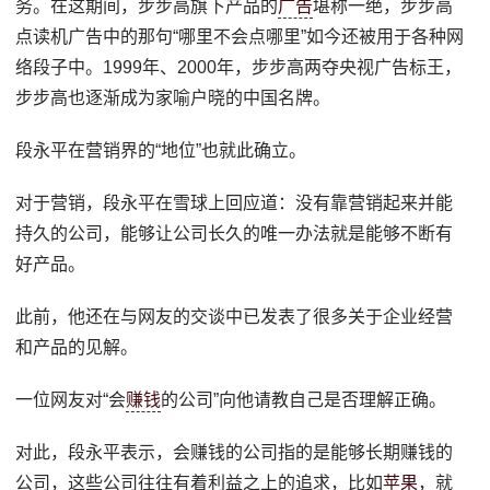
务。在这期间，步步高旗下产品的
广告
堪称一绝，步步高
点读机广告中的那句“哪里不会点哪里”如今还被用于各种网
络段子中。1999年、2000年，步步高两夺央视广告标王，
步步高也逐渐成为家喻户晓的中国名牌。
段永平在营销界的“地位”也就此确立。
对于营销，段永平在雪球上回应道：没有靠营销起来并能
持久的公司，能够让公司长久的唯一办法就是能够不断有
好产品。
此前，他还在与网友的交谈中已发表了很多关于企业经营
和产品的见解。
一位网友对“会
赚钱
的公司”向他请教自己是否理解正确。
对此，段永平表示，会赚钱的公司指的是能够长期赚钱的
公司，这些公司往往有着利益之上的追求，比如
苹果
，就