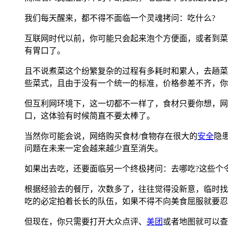
我们每天醒来，都不得不面临一个灵魂拷问：吃什么?
互联网时代以前，你可能只会起来泡个方便面，或者到菜
有胃口了。
且不说煮菜这个纷繁复杂的过程有多耗时和累人，去趟菜
些菜式，且由于没有一个统一的标准，价格参差不齐，你
但互利网环境下，这一切都不一样了，食材只要你想，网
口，这体验有时候简直不要太棒了。
当然你可能会说，网络购买食材/食物存在很大的
安全
隐
问题在未来一定会越来越少直至消失。
如果出去吃，还要面临另一个终极拷问：去哪吃?这些个
根据经验去的餐厅，次数多了，往往觉得没新意，临时找
吃的必定拍着长长的队伍，如果不得不向美食屈服就要忍
但现在，你只需要打开大众点评、
美团
或者地图就可以查