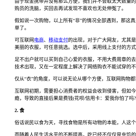
由于现金携带并没有那么方便，我们并不会取太大数量的
购员的洗脑，买回去再试发现不喜欢也无处伸冤了。
假如说一次购物，以上所有“非”的情况全部遇到，那这
单了。
可互联网
电商
、
移动支付
的出现，对于广大网友，尤其是
美丽的衣服，可任意挑选。选中后，采用线上支付的方式，
足不出户就可以买到自己心爱的衣服，不用大费周章的去取
技术出现，又在一定程度上解决了网络购衣不能试穿的不
仅从“衣”的角度，可以说无论从哪个方便，互联网购物都
互联网初期，需要担心消费者的权益会收到侵害，但如今
瘾，导致的直接后果是费钱(花呗/信用卡：爱我你怕了吗?)
2. 食
俗话说民以食为天，寻找食物是所有动物的本能，人这个
而随着人民生活水平的不断提高，吃已经不仅仅是充饥的