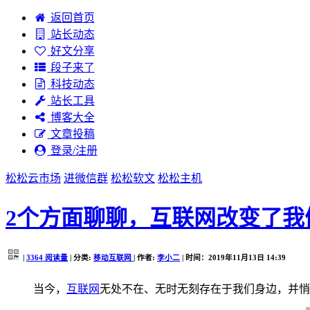
返回首页
站长动态
好文分享
段子来了
科技动态
站长工具
博客大全
文章投稿
登录/注册
松松云市场
进微信群
松松软文
松松主机
2个方面聊聊，互联网改变了我
|
3364
阅读量
| 分类:
移动互联网
| 作者:
李小二
| 时间：2019年11月13日 14:39
当今，
互联网
无处不在、无时无刻存在于我们身边，并悄