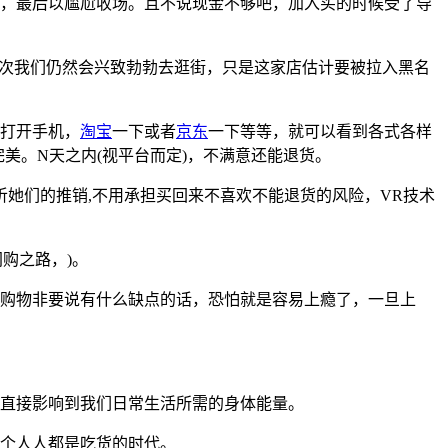
，最后以尴尬收场。且不说现金不够吧，加入买的时候受了导
下次我们仍然会兴致勃勃去逛街，只是这家店估计要被拉入黑名
打开手机，
淘宝
一下或者
京东
一下等等，就可以看到各式各样
美。N天之内(视平台而定)，不满意还能退货。
听她们的推销,不用承担买回来不喜欢不能退货的风险，VR技术
购之路，)。
购物非要说有什么缺点的话，恐怕就是容易上瘾了，一旦上
直接影响到我们日常生活所需的身体能量。
个人人都是吃货的时代。