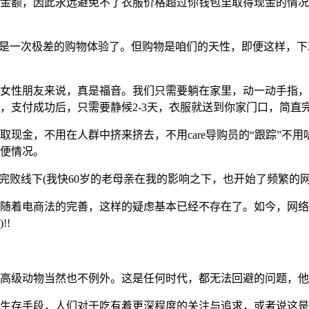
金额，因此永远避免不了衣服价格超过你钱包里取得现金的情况
真是一次极差的购物体验了。但购物是咱们的天性，即便这样，
女性朋友来说，真是福音。我们只需要躺在家里，动一动手指，
支付成功后，只需要静候2-3天，衣服就送到你家门口，简直完
现金，不用在人群中挤来挤去，不用care导购员的“跟踪”不用
便情况。
完败线下(我快60岁的老母亲在我的影响之下，也开始了频繁的网
随着电商法的完善，这样的疑虑基本已经不存在了。如今，网络
!!
高级动物当然也不例外。这是任何时代，都无法回避的问题，他
生存手段，人们对于吃有着更深程度的关注与追求，或者说这是