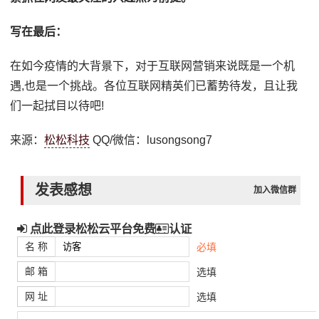
写在最后：
在如今疫情的大背景下，对于互联网营销来说既是一个机
遇,也是一个挑战。各位互联网精英们已蓄势待发，且让我
们一起拭目以待吧!
来源：
松松科技
QQ/微信：lusongsong7
发表感想
加入微信群
点此登录松松云平台免费
认证
名 称
必填
邮 箱
选填
网 址
选填