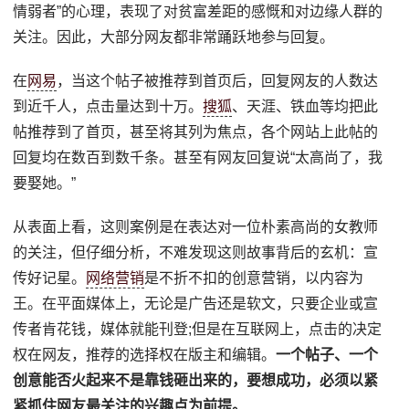
情弱者”的心理，表现了对贫富差距的感慨和对边缘人群的
关注。因此，大部分网友都非常踊跃地参与回复。
在
网易
，当这个帖子被推荐到首页后，回复网友的人数达
到近千人，点击量达到十万。
搜狐
、天涯、铁血等均把此
帖推荐到了首页，甚至将其列为焦点，各个网站上此帖的
回复均在数百到数千条。甚至有网友回复说“太高尚了，我
要娶她。”
从表面上看，这则案例是在表达对一位朴素高尚的女教师
的关注，但仔细分析，不难发现这则故事背后的玄机：宣
传好记星。
网络营销
是不折不扣的创意营销，以内容为
王。在平面媒体上，无论是广告还是软文，只要企业或宣
传者肯花钱，媒体就能刊登;但是在互联网上，点击的决定
权在网友，推荐的选择权在版主和编辑。
一个帖子、一个
创意能否火起来不是靠钱砸出来的，要想成功，必须以紧
紧抓住网友最关注的兴趣点为前提。