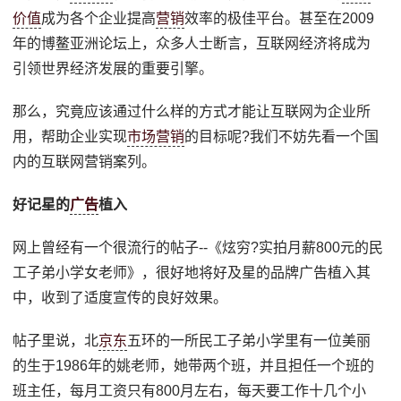
价值
成为各个企业提高
营销
效率的极佳平台。甚至在2009
年的博鳌亚洲论坛上，众多人士断言，互联网经济将成为
引领世界经济发展的重要引擎。
那么，究竟应该通过什么样的方式才能让互联网为企业所
用，帮助企业实现
市场营销
的目标呢?我们不妨先看一个国
内的互联网营销案列。
好记星的
广告
植入
网上曾经有一个很流行的帖子--《炫穷?实拍月薪800元的民
工子弟小学女老师》，很好地将好及星的品牌广告植入其
中，收到了适度宣传的良好效果。
帖子里说，北
京东
五环的一所民工子弟小学里有一位美丽
的生于1986年的姚老师，她带两个班，并且担任一个班的
班主任，每月工资只有800月左右，每天要工作十几个小