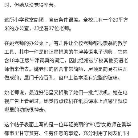
时，但她从没觉得辛苦。
这所小学教室简陋，食宿条件很差。全校只有一个20平方
米的办公室，却坐着37位老师。
在姚老师的办公桌上，有几件让全校老师都很羡慕的教学
工具，其中一件是好记星捐助的牛津英语电子词典，它内
含18本正版牛津词典的词汇，因此经常被学校其他英语老
师借来借去。姚老师的宿舍非常简陋，屋顶是简易石棉瓦
做成的，屋门千疮百孔，窗户上基本没有完整的玻璃。
姚老师说，最近好记星又捐助了她们一批点读机。她在电
视广告上看到过，她觉得点读机在纸质课本上点哪里就读
哪里的功能很神奇。
这个帖子表面上写的是一位年轻美丽的“80后”女教师在繁华
都市里甘守贫穷、任劳任怨的事迹，充分利用了网友们“同