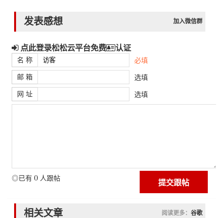
发表感想
加入微信群
点此登录松松云平台免费
认证
名 称
必填
邮 箱
选填
网 址
选填
0
◎已有
人跟帖
相关文章
阅读更多：
谷歌