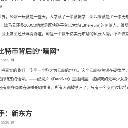
兽世界，经常一玩就是一整天，大学读了一半就辍学…听起来就是个一事无
比马云还多100亿!他就是区块链平台以太坊(Ethereum)的创始人，维塔利克·布特
男”，脸上甚至还长满青春痘，却是一个数千亿美元市场的风云人物，不断疯涨.
比特币背后的“暗网”
：
5905
，把真实的我们上传至一个称之为云端的地方。这个云端被禁锢在硬盘里
到特定的信号。——纪录片《DarkNet》直播间里，被绑架的无辜少女
”，还有很多隐匿在深处的观看者。所有人都被禁言了，只有一名支付过比特币
手：新东方
：
5526