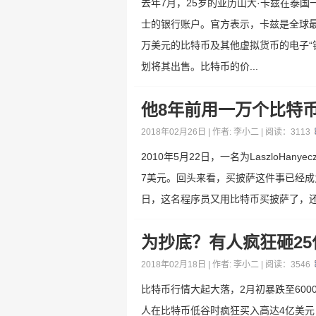
去年7月，25岁的亚历山大·卡兹在泰
士的银行账户。官方表示，卡兹是全球最大
万美元的比特币及其他虚拟货币的电子“
划将其出售。比特币的价...
他8年前用一万个比特
2018年02月26日 | 作者:
李小二
| 阅读：
3113
2010年5月22日，一名为LaszloH
7美元。回头来看，买披萨这件事已经成为比特
日，这名程序员又用比特币买披萨了，还是
为抄底？有人疯狂砸2
2018年02月18日 | 作者:
李小二
| 阅读：
3546
比特币行情大起大落，2月初暴跌至600
人在比特币低谷时疯狂买入高达4亿美元，