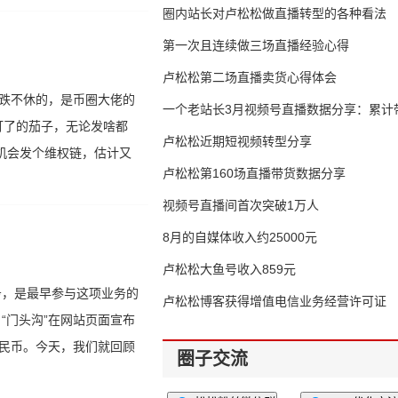
圈内站长对卢松松做直播转型的各种看法
第一次且连续做三场直播经验心得
卢松松第二场直播卖货心得体会
跌跌不休的，是币圈大佬的
一个老站长3月视频号直播数据分享：累计带
打了的茄子，无论发啥都
65万
卢松松近期短视频转型分享
机会发个维权链，估计又
卢松松第160场直播带货数据分享
视频号直播间首次突破1万人
8月的自媒体收入约25000元
卢松松大鱼号收入859元
业务，是最早参与这项业务的
卢松松博客获得增值电信业务经营许可证
“门头沟”在网站页面宣布
人民币。今天，我们就回顾
圈子交流