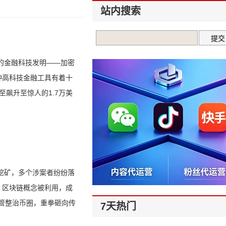
站内搜索
的金融科技发明——加密
种高科技金融工具有着十
至飙升至惊人的1.7万美
挖矿，多个涉案者纷纷落
。区块链概念被利用，成
监管整治币圈，重拳砸向传
7天热门