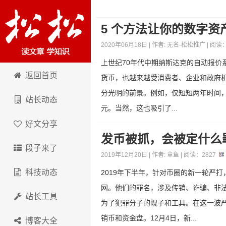
5 个方法让你的数字资
2020年06月18日 | 作者:
无名-松松推广
| 阅读
上世纪70年代中期纳斯达克的自动报价
松松科技
返回首页
货币，也越来越受消费者、企业和政府
分光明的前景。例如，仅短短两年时间，比特
站长动态
元。当然，这也吸引了...
好文分享
发币被抓，会被定什么
段子来了
2019年12月20日 | 作者:
章鱼
| 阅读：
2827
科技动态
2019年下半年，针对币圈的新一轮严
网。他们的罪名，涉及传销、诈骗、非
站长工具
为了犯罪分子的幌子和工具。在这一波严
销币和资金盘。12月4日，新...
博客大全