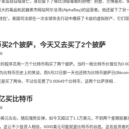
国一家监狱自缢身亡，身后留下了堪比顶级毒贩的财物：别墅、兰博基尼、
的毒品和武器黑市网站阿尔法湾(AlphaBay)的运营者。他还留下了
钱包”。美国司法部在一次全球突击行动中缴获了卡兹的虚拟财产，它们
币买2个披萨，今天又去买了2个披萨
anyecz的程序员用一万个比特币购买了两个披萨。当时一枚比特币价值仅为0.00
币历史上的笑谈，而5月22日那一天也还称为比特币披萨日(BitcoinPiz
买了两块，不过仅花费了0.00649个比特币，这两个比萨饼相...
5亿买比特币
0美元左右，随后强势反弹，如今又超过了1.1万美元，不到两个星期就暴
这让不少投资人相信，6000美元可能就是比特币的谷底。这名投资者的比特币