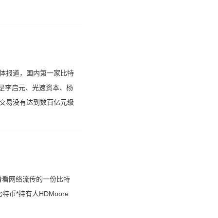
媒体报道，国内第一家比特
别是李启元、光速资本、杨
笔交易没有达到数百亿元级
看看网络流传的一份比特
比特币*持有人HDMoore