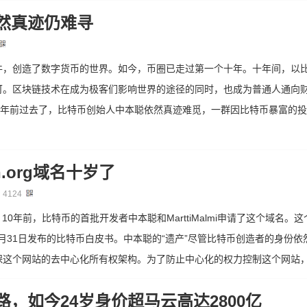
然真迹仍难寻
件，创造了数字货币的世界。如今，币圈已走过第一个十年。十年间，以
可。区块链技术在成为极客们影响世界的途径的同时，也成为普通人通向
十年前过去了，比特币创始人中本聪依然真迹难觅，一群因比特币暴富的
n.org域名十岁了
：
4124
年之久。10年前，比特币的首批开发者中本聪和MarttiMalmi申请了这个域
0月31日发布的比特币白皮书。中本聪的“遗产”尽管比特币创造者的身份依
这个网站的去中心化所有权架构。为了防止中心化的权力控制这个网站，该
，如今24岁身价超马云高达2800亿