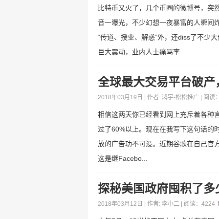
比特币又火了，几个币圈的微博号，突然
音一曝光，不少幻想一夜暴富的人瞬间
“传道、授业、解惑”外，还diss了
巨大震动，业内人士痛骂李...
全球最大交易平台破产
2018年03月19日 | 作者:
鸿宇-松松推广
| 阅读
相信这两天你已经看到网上充斥着各种言论
过了60%以上。现在在我写下这句话的
放的广告功不可没。近期谷歌在自己官方
这是继Facebo...
探秘美国政府囤积了多
2018年03月12日 | 作者:
李小二
| 阅读：
4224