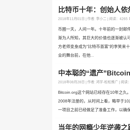
比特币十年：创始人依
2018年11月01日 | 作者:
李小二
| 阅读：
4265
币圈一天，人间一年。十年前的一封邮
渐为人所知，其巨大的价值也逐渐被认
方老师变身成为"比特币首富"的李笑来
业的舞台前，在他...
中本聪的“遗产”Bitcoi
2018年08月28日 | 作者:
鸿宇-松松推广
| 阅读
Bitcoin.org这个网站已经存在10
2008年注册的，从时间上看，略早于1
一项目之前已经做足了准备工作，以确保
当年的网瘾少年逆袭之路