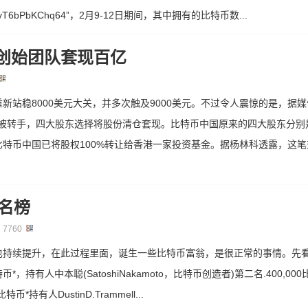
taG7yT6bPbKChq64”，2月9-12日期间，其中拥有的比特币数...
创始团队套现百亿
新站稳8000美元大关，并多次触及9000美元。不过令人震惊的是，据
确认被转手，四大股东选择将股份清仓套现。比特币中国原来的四大股东分
特币中国已将股权100%转让给香港一家投资基金。据杨林科透露，这
排名榜
：
7760
也持续提升，在此过程里面，诞生一些比特币富翁，是很正常的事情。先
*，持有人中本聪(SatoshiNakamoto，比特币创造者)第二名.400,000
特币*持有人DustinD.Trammell...