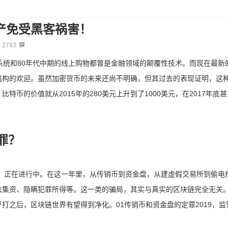
产免受黑客祸害！
：
2793
系统和80年代中期的线上购物都曾是金融领域的颠覆性技术。而现在最新
机构的欢迎。虽然加密货币的未来还尚不明确，但其过去的表现证明，这
币的价值就从2015年的280美元上升到了1000美元，在2017年底甚
罪？
打，正在进行中。在这一年里，从传销币到资金盘，从建虚假交易所到偷电
法集资、隐瞒犯罪所得等。这一类的骗局，其实与真实的区块链完全无关
打之后，区块链世界有望得到净化。01传销币和资金盘的定罪2019，