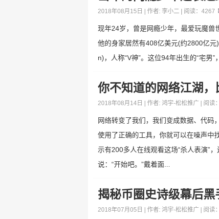
2018年08月15日 | 作者:
李小二
| 阅读：
4267
现年24岁，曾是网瘾少年，最爱玩魔
他的身家居然有408亿美元(约2800亿元)，
n)，人称“V神”。这位94年出生的“宅
你不知道的网络江湖，
2018年08月14日 | 作者:
鸿宇-松松推广
| 阅读
网络转变了我们，我们变成数据、代码
使用了正确的工具，你就可以在噪声中找
示有200多人在线观看这场“杀人表演
说：“开始吧。”戴着面...
揭秘币圈史诗级幕后黑
2018年07月05日 | 作者:
鸿宇-松松推广
| 阅读