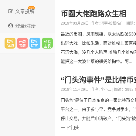
文章投稿
币圈大佬跑路众生相
2019年03月26日 | 作者:
鸿宇-松松推广
| 阅读
登录/注册
最近的币圈，风雨飘摇，以太坊跌破$3
出逃大戏。比如朱潘，面对维权韭菜直
石沉大海，没几个人吭声;唯独几个维
松松
进微
松松
松松
能把这一大波韭菜的裤兜给掏空。阿...
“门头沟事件”是比特
云市
信群
软文
主机
2018年11月29日 | 作者:
李小二
| 阅读：
3992
门头沟”是位于日本东京的一家比特币交易
平台之一。由于参与早，竞争对手少，当
场
停止交易，并随后申请破产。“门头沟”
一下“门头...