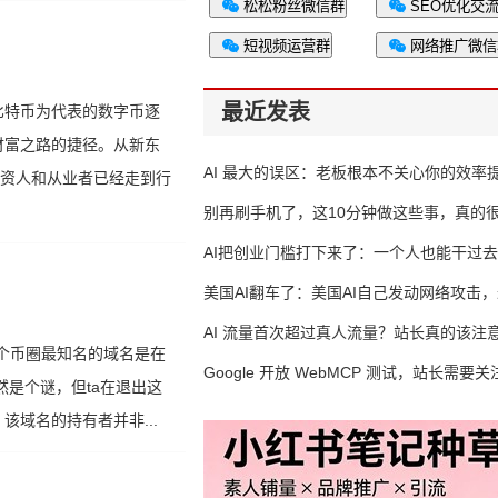
松松粉丝微信群
SEO优化交
短视频运营群
网络推广微信
最近发表
比特币为代表的数字币逐
财富之路的捷径。从新东
AI 最大的误区：老板根本不关心你的效率
投资人和从业者已经走到行
别再刷手机了，这10分钟做这些事，真的
AI把创业门槛打下来了：一个人也能干过去
人的活
美国AI翻车了：美国AI自己发动网络攻击
竟然靠中国AI帮忙善后
AI 流量首次超过真人流量？站长真的该注
名。这个币圈最知名的域名是在
Google 开放 WebMCP 测试，站长需要关
然是个谜，但ta在退出这
么？
域名的持有者并非...