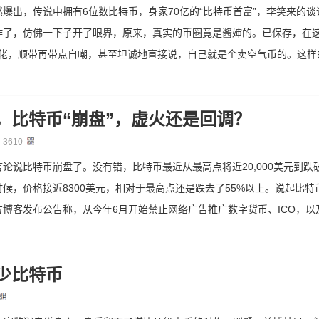
爆出，传说中拥有6位数比特币，身家70亿的“比特币首富”，李笑来的谈
炸了，仿佛一下子开了眼界，原来，真实的币圈竟是酱婶的。已保存，在
不少大佬，顺带再带点自嘲，甚至坦诚地直接说，自己就是个卖空气币的。这
，比特币“崩盘”，虚火还是回调？
：
3610
说比特币崩盘了。没有错，比特币最近从最高点将近20,000美元到跌破
时候，价格接近8300美元，相对于最高点还是跌去了55%以上。说起比
博客发布公告称，从今年6月开始禁止网络广告推广数字货币、ICO，以
少比特币