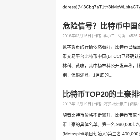
ddress)为“3Cbq7aT1tY8kMxWLbi
危险信号？比特币中国
2018年02月16日 | 作者:
李小二
| 阅读：
4536
数字货币的行情依然看好，比特币已经重
币交易平台比特币中国(BTCC)已经
林科、黄啸，其中杨林科公开发声称，比
别，但很满意。1月底的...
比特币TOP20的土豪
2017年12月19日 | 作者:
鸿宇-松松推广
| 阅读
随着比特币价格不断攀升，比特币市值
币土豪的具体名单。第一名.980,000比特币
(Metasploit项目创始人)第三名.400,000比