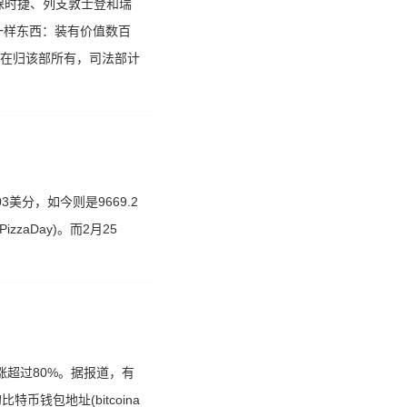
保时捷、列支敦士登和瑞
另一样东西：装有价值数百
现在归该部所有，司法部计
3美分，如今则是9669.2
zaDay)。而2月25
涨超过80%。据报道，有
钱包地址(bitcoina