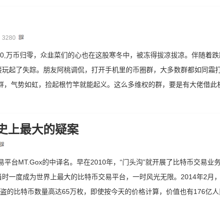
：
3280
00,万币归零，众韭菜们的心也在这股寒冬中，被冻得拔凉拔凉。伴随着
接玩起了失踪。朋友阿桃调侃，打开手机里的币圈群，大多数群都如同霜
权群，气势如虹，捡起根竹竿就能起义。这么多维权的群，要是有大佬借此
币史上最大的疑案
平台MT.Gox的中译名。早在2010年，“门头沟”就开展了比特币交易
时一度成为世界上最大的比特币交易平台，一时风光无限。2014年2月，
被盗的比特币数量高达65万枚，即使按今天的价格计算，价值也有176亿