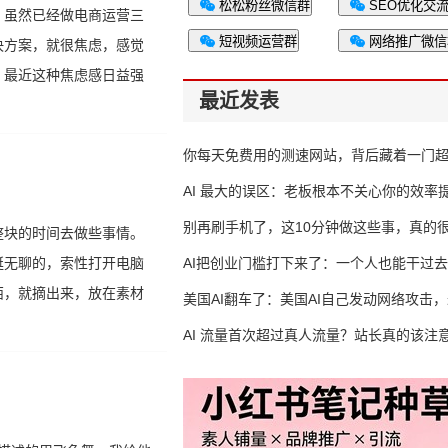
松松粉丝微信群
SEO优化交
，虽然已经做电商运营三
短视频运营群
网络推广微信
决方案，就很焦虑，感觉
，最近这种焦虑感日益强
最近发表
你每天免费用的测速网站，背后藏着一门
生意
AI 最大的误区：老板根本不关心你的效率
别再刷手机了，这10分钟做这些事，真的
整块的时间去做些事情。
挺无聊的，索性打开电脑
AI把创业门槛打下来了：一个人也能干过去
西，就摘出来，放在素材
人的活
美国AI翻车了：美国AI自己发动网络攻击
竟然靠中国AI帮忙善后
AI 流量首次超过真人流量？站长真的该注