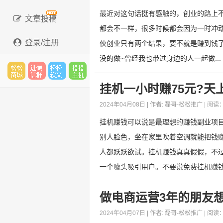
最近对这句话挺有感触的，创业的路上
文章投稿
都会不一样，很多时候都会因为一时冲
登录/注册
伙创业只有两个结果，要不就是赚到钱
没的做~曾经我也带过身边的人一起做...
挂机一小时赚75元?天
松松
进微
松松
松松
2024年04月08日 | 作者:
磊哥-松松推广
| 阅读
挂机赚钱可以说是最理想的赚钱副业项
云市
信群
软文
主机
别人脸色，坐在家里吹着空调就能把钱
人都跃跃欲试。挂机赚钱真真假假，不
一个噱头吸引用户。不要说免费挂机赚钱.
场
做电商运营3年的朋友
2024年04月07日 | 作者:
磊哥-松松推广
| 阅读