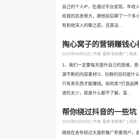
自己的个人IP，在通过平台变现，年收
给我的启发很大，跟他前后聊了一个多
有和他深入的聊之前，还真没...
掏心窝子的营销赚钱心得
2024年04月01日 | 作者:
磊哥-松松推广
| 阅读
1、我们一定要每天提升自己的思维，
源不断的内容素材!2、社群的目的是什
只有卖东西才能赚钱。如何卖?打造品牌
道的太少，就是什么都不了解，蛮...
帮你绕过抖音的一些坑
2024年03月30日 | 作者:
磊哥-松松推广
| 阅读
微视在去年经过大面积推广积累用户，各