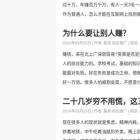
过十万，年赚百万千万，有人一天3毛
作为普通人，怎么才能在互联网上找到赚.
为什么要让别人赚？
2024年03月25日 | 作者:
磊哥-松松推广
| 阅读
赚钱，呆在北上广深就容易?答案是否
人的综合能力的。学校考试，基础的知
能面对失败。好在失败是成功之母，想
好一万倍。很多人怕被割韭菜，不愿意付费
二十几岁穷不用慌，这
2024年03月23日 | 作者:
磊哥-松松推广
| 阅读
现在很多人的现状就是焦虑，精神内耗
挤着地铁，中午吃着油腻的外卖，晚上