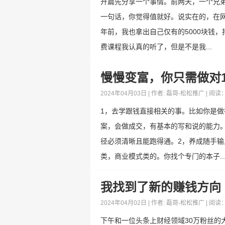
开篇先分享一个事情。前两天，一个兄
一句话，你觉得值就好。说实在的，在
年前，我也拿出自己仅有的5000块钱
费课程我认真的听了，但是不是我...
慢慢变富，你只需做对1
2024年04月03日 | 作者:
磊哥-松松推广
| 阅读
1，去学跟钱直接相关的事。比如你是
案，会做成交，有基本的写和说的能力。
径必须清晰且能跑得通。2，养成随手
类，商业模式类的。你找个专门的本子..
我找到了新的赚钱方向
2024年04月02日 | 作者:
磊哥-松松推广
| 阅读
下午和一位头条上财经领域30万粉丝的