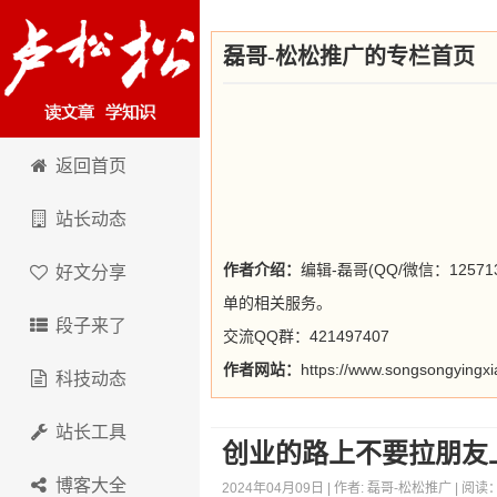
磊哥-松松推广的专栏首页
松松科技
返回首页
站长动态
作者介绍：
编辑-磊哥(QQ/微信：12
好文分享
单的相关服务。
段子来了
交流QQ群：421497407
作者网站：
https://www.songsongyingx
科技动态
站长工具
创业的路上不要拉朋友
博客大全
2024年04月09日 | 作者:
磊哥-松松推广
| 阅读