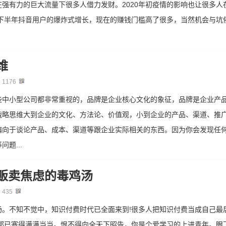
强有力的巨大流量下很多人借力发财。2020年初疫情的影响也让很多人
年下半年抖音用户的爆炸式增长，现在的赚钱门槛高了很多，当然机会与坑
维
：
1176
些中小型公司都非常重视的，品牌是企业核心文化的象征，品牌是企业产
战略思维大到企业的文化、方法论、价值观，小到企业的产品、渠道、推
偏向于谈论产品、成本、渠道等跟企业实际相关的东西。因为你会发现任
题...
贩卖焦虑的毒鸡汤
：
435
汤。不知不觉中，知识付费时代已全面来到!很多人把知识付费当成自己最
，都已塞得满满当当。恨不得向全天下昭告，你是个爱学习的上进青年。眼