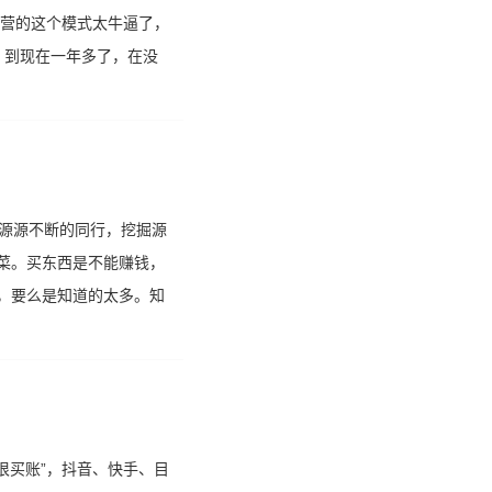
运营的这个模式太牛逼了，
。到现在一年多了，在没
源源不断的同行，挖掘源
菜。买东西是不能赚钱，
，要么是知道的太多。知
很买账”，抖音、快手、目