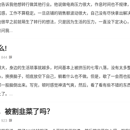
他告诉我他想转行做其他行业。他说做电商压力很大，作息时间也不规律
属感，工作不算稳定。一旦店铺的销售额波动很大，自己没有尽快拿出解
他很早之前就萌生了转行的想法，只是因为生活的压力，一直没下定决心
我...
么!
：
844
越大，身边的生活琐事就越多，时间基本上被挤压的七零八落，没有太多
心，换换脑子，彻底放空下自己，躺着什么也不做。但是，歇了一会而也
都一股脑倒出来。写完，顿时感觉神清气爽，然后，看了看有些不错的东
。...
，被割韭菜了吗？
：
923