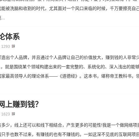
就能被洗脑和收割的时代，尤其面对一个风口来临的时候，千万要擦亮自
..
论体系
：
1293
打造出个人品牌，并且通过个人品牌让自己的价值放大，赚到钱的人非常少
体系，就是围绕某个领域构建出来的一套完整的、系统化的、深入浅出的能
国家最高领导人的理论体系——《道德经》。这本书，堪称帝王教科书，
网上赚到钱？
：
1623
多少，线上还可以和线下相结合，产生更多的可能性!我是一个做网络项
两只手也数不过来，有赚钱的也有不赚钱的。一如这深不见底的互联网项