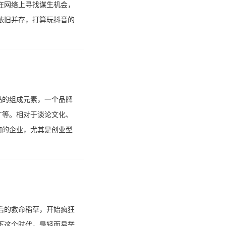
在网络上寻找谋生机会，
依旧并存，打算玩抖音的
品的组成元素，一个品牌
广等。相对于谈论文化、
何的企业，尤其是创业型
后的救命稻草，开始疯狂
下这个时代，是轻而易举