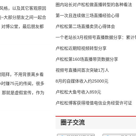
圈内站长对卢松松做直播转型的各种看法
风格，以及其它客观原因
第一次且连续做三场直播经验心得
~大部分朋友之间一起合
，对博公堂，最后朋友都
卢松松第二场直播卖货心得体会
一个老站长3月视频号直播数据分享：累计带
65万
卢松松近期短视频转型分享
卢松松第160场直播带货数据分享
视频号直播间首次突破1万人
楼陌拜，不用背景离乡看
8月的自媒体收入约25000元
时赚75元的传闻，很多
卢松松大鱼号收入859元
，那就是虚假宣传，作为
卢松松博客获得增值电信业务经营许可证
圈子交流