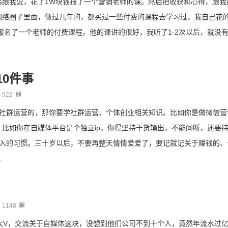
弟跟我说，花了1W块钱报了一个营销老师的课。然后把收获和心得，跟我
网络圈子里面，做过几年的，都买过一些付费的课程去学习过，我自己花
，报名了一个老师的付费课程，他的课讲的很好，我听了1-2次以后，就没
0件事
：
922
做社群运营的，那你要学社群运营、个体创业相关知识。比如你是做微信营
比如你在自媒体平台是个独立ip，你得坚持干货输出，不能间断，还要
输入的习惯。三十岁以后，不要再整天情情爱爱了，要记就记关于赚钱的、
.
：
1148
大V，交流关于自媒体这块，没想到他们公司不到十个人，竟然年流水过