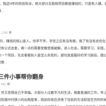
一。我这N年的经验告诉，绝大部分互联网项目都是赚钱的，只是有人赚，
..
：
1189
定的，赚钱的核心是人。你学不学，学完之后有没有做，做了有没有去优化
识有公式去套，难一点的需要发散思维破解。进入社会，需要学习，实践
做一个项目，先去看看别人是怎么失败的，避坑就是最好的学习路径。跳
...
三件小事帮你翻身
：
980
，穷又觉得自己不幸福。大部分人过着平凡的生活，做着普通的工作，早
回到城中村狭小的出租屋里，假如你现在厌倦了目前的生活趁现在穷的时