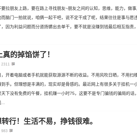
不要拉朋友上路，要在路上寻找朋友~朋友之间的认知，思维，能力，做事
动而脑门一拍就说，咱俩一起干吧，说不定干成了呢，结果往往是事与愿违
了，因为利益问题而分道扬镳出去单干，要不就是没赚到钱最后相互指责
上真的掉馅饼了！
：
2311
目，开着电脑或者手机就能获取源源不断的收益。不用风吹日晒，不用扫
赚到手。但理想是丰满的，现实却是骨感的。最近网上有很多关于挂机一小
过天下没有免费的午餐，挂机赚一小时75，这要不是专门骗钱的骗局的话
..
想转行！生活不易，挣钱很难。
：
983